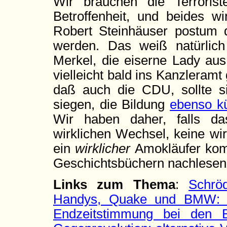
Wir brauchen die Terroris
Betroffenheit, und beides wir
Robert Steinhäuser postum 
werden. Das weiß natürlich
Merkel, die eiserne Lady au
vielleicht bald ins Kanzleramt
daß auch die CDU, sollte 
siegen, die Bildung
ebenso k
Wir haben daher, falls da
wirklichen Wechsel, keine wir
ein
wirklicher
Amokläufer kom
Geschichtsbüchern nachlesen.
Links zum Thema
:
Schröd
Handys, Quake und BMW: Er
Endzeitstimmung bei den B