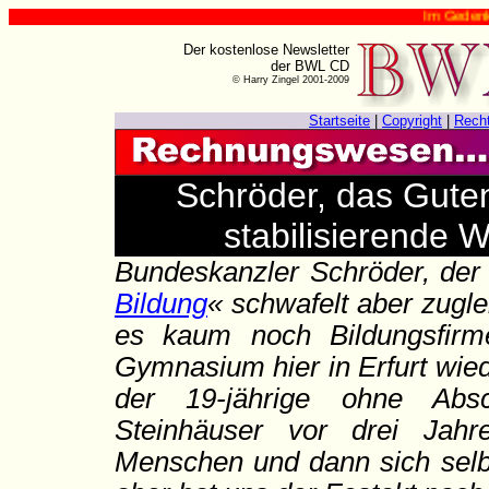
Im Gedenken an Ha
Der kostenlose Newsletter
der BWL CD
© Harry Zingel 2001-2009
Startseite
|
Copyright
|
Rech
Schröder, das Gut
stabilisierende 
Bundeskanzler Schröder, der
Bildung
« schwafelt aber zugl
es kaum noch Bildungsfirm
Gymnasium hier in Erfurt wied
der 19-jährige ohne Absc
Steinhäuser vor drei Jah
Menschen und dann sich selb