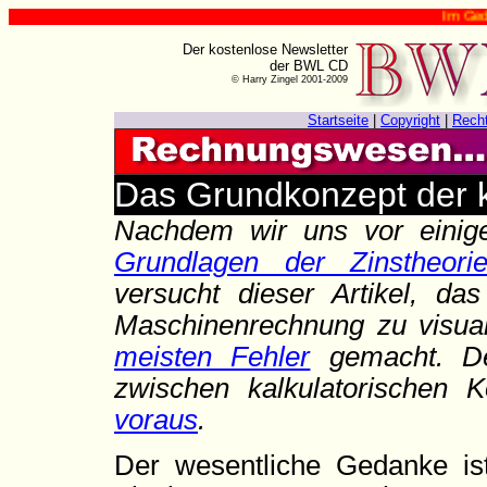
Im Gedenken 
Der kostenlose Newsletter
der BWL CD
© Harry Zingel 2001-2009
Startseite
|
Copyright
|
Rech
Das Grundkonzept der k
Nachdem wir uns vor einige
Grundlagen der Zinstheori
versucht dieser Artikel, da
Maschinenrechnung zu visuali
meisten Fehler
gemacht. Der
zwischen kalkulatorischen 
voraus
.
Der wesentliche Gedanke is