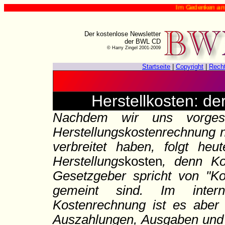
Im Gedenken an Harry Zingel
Der kostenlose Newsletter
der BWL CD
© Harry Zingel 2001-2009
Startseite
|
Copyright
|
Rech
Herstellkosten: d
Nachdem wir uns vorge
Herstellungskostenrechnung 
verbreitet haben, folgt heut
Herstellungs
kosten
, denn Ko
Gesetzgeber spricht von "Ko
gemeint sind. Im inter
Kostenrechnung ist es aber 
Auszahlungen, Ausgaben und 