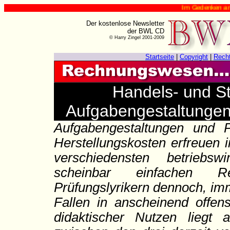
Im Gedenken an Harry Zingel (✟
Der kostenlose Newsletter
der BWL CD
© Harry Zingel 2001-2009
Startseite
|
Copyright
|
Rech
Handels- und St
Aufgabengestaltungen
Aufgabengestaltungen und 
Herstellungskosten erfreuen 
verschiedensten betriebswi
scheinbar einfachen Re
Prüfungslyrikern dennoch, i
Fallen in anscheinend offens
didaktischer Nutzen liegt 