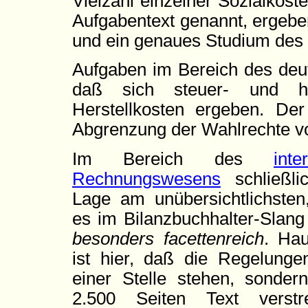
Vielzahl einzelner Sozialkos
Aufgabentext genannt, ergebe
und ein genaues Studium des Ri
Aufgaben im Bereich des deut
daß sich steuer- und han
Herstellkosten ergeben. Der
Abgrenzung der Wahlrechte vo
Im Bereich des
inte
Rechnungswesens
schließli
Lage am unübersichtlichste
es im Bilanzbuchhalter-Slang
besonders facettenreich
. Ha
ist hier, daß die Regelunge
einer Stelle stehen, sonder
2.500 Seiten Text verstr