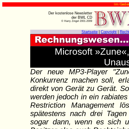
Im Gedenken an H
Der kostenlose Newsletter
der BWL CD
© Harry Zingel 2001-2009
Startseite
|
Copyright
|
Rech
Microsoft »Zune«,
Unaus
Der neue MP3-Player "Zune
Konkurrenz machen soll, erl
direkt von Gerät zu Gerät. S
werden jedoch in ein rabiate
Restriction Management lö
spätestens nach drei Tagen
sogar dann, wenn es sich u