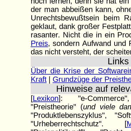
noch lernen, denn sie hat ein
der man abbeißen kann, ohne
Unrechtsbewußtsein beim Rau
geklaut, dank großer Festpla
rasanter. Nicht die in ein Prod
Preis
, sondern Aufwand und R
das nicht versteht, der scheiter
Link
Über die Krise der Softwarei
Kraft
|
Grundzüge der Preisthe
Hinweise auf relev
[
Lexikon
]: "e-Commerce",
"Preistheorie" (
und viele da
"Produktlebenszyklus", "Sof
"Urheberrechtschutz". [
M