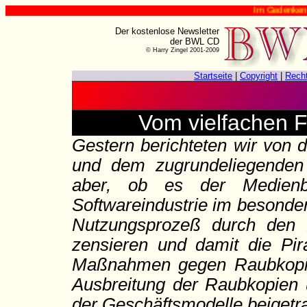
Im Gedenken an Harry Zin
Der kostenlose Newsletter
der BWL CD
© Harry Zingel 2001-2009
Startseite
|
Copyright
|
Rech
Vom vielfachen F
Gestern berichteten wir von 
und dem zugrundeliegenden 
aber, ob es der Medienb
Softwareindustrie im besonder
Nutzungsprozeß durch den K
zensieren und damit die Pir
Maßnahmen gegen Raubkopier
Ausbreitung der Raubkopien 
der Geschäftsmodelle beigetr