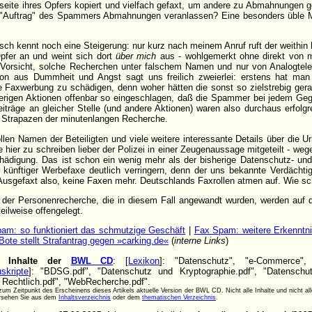
eite ihres Opfers kopiert und vielfach gefaxt, um andere zu Abmahnungen 
m "Auftrag" des Spammers Abmahnungen veranlassen? Eine besonders üble 
rsch kennt noch eine Steigerung: nur kurz nach meinem Anruf ruft der weithin
pfer an und weint sich dort
über mich
aus - wohlgemerkt ohne direkt von 
e Vorsicht, solche Recherchen unter falschem Namen und nur von Analogtele
ion aus Dummheit und Angst sagt uns freilich zweierlei: erstens hat man o
 Faxwerbung zu schädigen, denn woher hätten die sonst so zielstrebig gera
erigen Aktionen offenbar so eingeschlagen, daß die Spammer bei jedem Ge
iträge an gleicher Stelle (und andere Aktionen) waren also durchaus erfolgr
en Strapazen der minutenlangen Recherche.
llen Namen der Beteiligten und viele weitere interessante Details über die 
e hier zu schreiben lieber der Polizei in einer Zeugenaussage mitgeteilt - we
ädigung. Das ist schon ein wenig mehr als der bisherige Datenschutz- un
 künftiger Werbefaxe deutlich verringern, denn der uns bekannte Verdächtig
usgefaxt also, keine Faxen mehr. Deutschlands Faxrollen atmen auf. Wie sc
ttel der Personenrecherche, die in diesem Fall angewandt wurden, werden auf
ilweise offengelegt.
am: so funktioniert das schmutzige Geschäft
|
Fax Spam: weitere Erkenntni
te stellt Strafantrag gegen »carking.de«
(
interne Links
)
te Inhalte der
BWL CD
: [
Lexikon
]: "Datenschutz", "e-Commerce", 
skripte
]: "BDSG.pdf", "Datenschutz und Kryptographie.pdf", "Datenschut
Rechtlich.pdf", "WebRecherche.pdf".
um Zeitpunkt des Erscheinens dieses Artikels aktuelle Version der BWL CD. Nicht alle Inhalte und nicht al
ersehen Sie aus dem
Inhaltsverzeichnis
oder dem
thematischen Verzeichnis
.