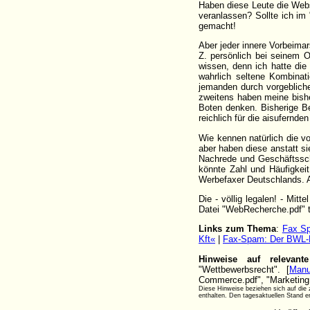
Haben diese Leute die Webs
veranlassen? Sollte ich i
gemacht!
Aber jeder innere Vorbeima
Z. persönlich bei seinem O
wissen, denn ich hatte di
wahrlich seltene Kombinat
jemanden durch vorgebliche
zweitens haben meine bish
Boten denken. Bisherige Be
reichlich für die aisufernd
Wie kennen natürlich die vo
aber haben diese anstatt si
Nachrede und Geschäftssch
könnte Zahl und Häufigkeit
Werbefaxer Deutschlands. A
Die - völlig legalen! - Mi
Datei "WebRecherche.pdf" te
Links zum Thema
:
Fax Sp
Kft«
|
Fax-Spam: Der BWL-Bo
Hinweise auf relevan
"Wettbewerbsrecht". [
Manu
Commerce.pdf", "Marketing 
Diese Hinweise beziehen sich auf die z
enthalten. Den tagesaktuellen Stand 