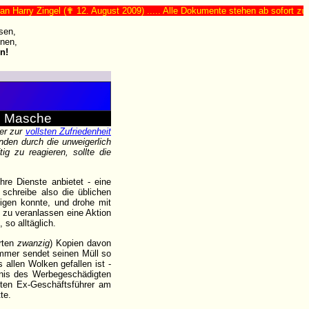
ry Zingel (✟ 12. August 2009) ..... Alle Dokumente stehen ab sofort zum freie
sen,
nen,
n!
le Masche
er zur
vollsten Zufriedenheit
nden durch die unweigerlich
g zu reagieren, sollte die
re Dienste anbietet - eine
schreibe also die üblichen
tigen konnte, und drohe mit
zu veranlassen eine Aktion
so alltäglich.
orten
zwanzig
) Kopien davon
mmer sendet seinen Müll so
allen Wolken gefallen ist -
tnis des Werbegeschädigten
ßten Ex-Geschäftsführer am
te.