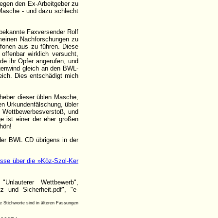
gegen den Ex-Arbeitgeber zu
Masche - und dazu schlecht
 bekannte Faxversender Rolf
meinen Nachforschungen zu
fonen aus zu führen. Diese
ffenbar wirklich versucht,
de ihr Opfer angerufen, und
genwind gleich an den BWL-
eich. Dies entschädigt mich
Urheber dieser üblen Masche,
gen Urkundenfälschung, übler
d Wettbewerbesverstoß, und
e ist einer der eher großen
hön!
 der BWL CD übrigens in der
sse über die »Köz-Szol-Ker
"Unlauterer Wettbewerb",
z und Sicherheit.pdf", "e-
le Stichworte sind in älteren Fassungen