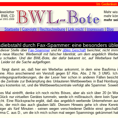
Im Gedenken an Har
ewsletter
Mehr wis
r BWL CD
mehr kön
gel 2001-2009
mehr sei
Startseite
|
Copyright
|
Rechtschreibung
|
Link mich!
|
Impressum
|
Blog
tsdiebstahl durch Fax-Spammer: eine besonders üb
dieser Stelle über
Fax-Spammer
und ihr
übles Geschäft
berichtet, nicht imm
ine neue Masche: Werbemüll mit falscher Identität, um dem angeblich Werbe
schaden. Und der BWL-Bote, der dafür bekannt ist, auf Werbefaxe hefti
eider ist die Sache aufgeflogen.
s fängt damit an, daß hier ein Werbefax ankommt, in dem eine Baufirma ih
enne. Also anscheinend ein Verstoß gegen §7 Abs. Abs. 2 Nr. 3 UWG. Ich 
enlegungsanforderungen, die der Leser hier schon in anderen Fällen besich
r die Zentrale zur Bekämpfung des Unlauteren Wettbewerbes in Bad Homburg 
u kostenlos ist, und die Wettbewerbszentrale verfolgt alle Spammer. Soweit, 
es Mal eintrifft, denke ich noch nichts Böses, aber als sich über 20 (in W
lück nur virtuellen Gerätes tummeln, werde ich mißtrauisch, denn kein Spa
Nacht. Eine Rücksprache ergibt, daß das angeblich werbende Unternehmen aus 
eis, der mich das auch glauben läßt. Diesem Hinweis gehe ich ohne Kenn
ger als fünf Minuten - seinen wegen verschiedener Delikte einst gescha
Firma C. aus D., um die ich mich schon mal wegen Spammings gekümmert hat