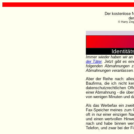
Der kostenlose N
de
© Harry Zin
Identitä
Immer wieder haben wir an 
der Täter
. Jetzt gibt es e
folgenden Abmahnungen zu 
Abmahnungen veranlassen. L
Aber der Reihe nach: alle
Baufirma, die ich nicht k
datenschutzrechtlichen Off
einer Abmahnung - die übe
von wenigen Minuten und daz
Als das Werbefax ein zweit
Fax-Speicher meines zum G
oft in nur einer einzigen 
und einen wertvollen Hinw
nach und habe binnen weni
Telefon, und zwar bei der 