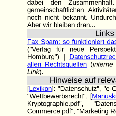
dabei den Zusammenhalt.
gemeinschaftlichen Aktivität
noch nicht bekannt. Undurch
Aber wir bleiben dran...
Link
Fax Spam: so funktioniert d
("Verlag für neue Perspek
Homburg") |
Datenschutzrec
allen Rechtsquellen
(
interne
Link
).
Hinweise auf relev
[
Lexikon
]: "Datenschutz", "e
"Wettbewerbsrecht". [
Manuskr
Kryptographie.pdf", "Date
Commerce.pdf", "Marketing Rec