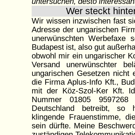
untersuchen, desto interessan
Wer steckt hinte
Wir wissen inzwischen fast s
Adresse der ungarischen Firm
unerwünschten Werbefaxe sei
Budapest ist, also gut außerh
obwohl mir ein ungarischer K
Versand unerwünschter be
ungarischen Gesetzen nicht e
die Firma Aplus-Info Kft., Bud
mit der Köz-Szol-Ker Kft. Id
Nummer 01805 9597268 a
Deutschland betreibt, so 
klingende Frauenstimme, di
sein dürfte. Meine Beschwer
zuständigen Telekommunikat