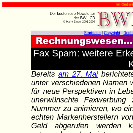
Im Gedenken an Har
Der kostenlose Newsletter
der BWL CD
© Harry Zingel 2001-2009
Startseite
|
Copyright
|
Rech
Fax Spam: weitere Erke
K
Bereits
am 27. Mai
berichtet
unter verschiedenen Namen wi
für neue Perspektiven in Leb
unerwünschte Faxwerbung 
Nummer zu animieren, wo eine
echten Markenherstellern von
Geld abgerufen werden 