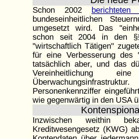
Schon 2002
berichteten 
bundeseinheitlichen Steu
umgesetzt wird. Das "einhei
schon seit 2004 in den §§
"wirtschaftlich Tätigen" zuget
für eine Verbesserung des "
tatsächlich aber, und das dü
Vereinheitlichung e
Überwachungsinfrastruktu
Personenkennziffer eingeführ
wie gegenwärtig in den USA üb
Kontenspion
Inzwischen weithin b
Kreditwesengesetz (KWG) ab 
Kontendaten über jedermann 