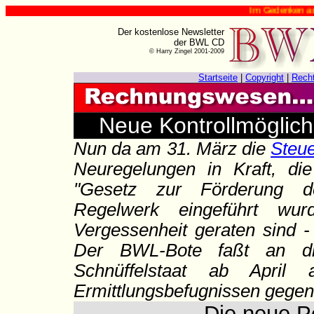
Im Gedenken an Harry Zingel (✟
Der kostenlose Newsletter
der BWL CD
© Harry Zingel 2001-2009
Startseite
|
Copyright
|
Rech
Neue Kontrollmöglich
Nun da am 31. März die
Steu
Neuregelungen in Kraft, d
"Gesetz zur Förderung der
Regelwerk eingeführt wur
Vergessenheit geraten sind - 
Der BWL-Bote faßt an di
Schnüffelstaat ab April
Ermittlungsbefugnissen gegen 
Die neue P