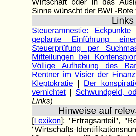
Wirtschaft oder in das Aus
Sinne wünscht der BWL-Bote f
Link
Steueramnestie: Eckpunkte
geplante Einführung eine
Steuerprüfung per Suchma
Mitteilungen bei Kontenspio
Völlige Aufhebung des Ban
Rentner im Visier der Finanz
Kleptokratie
|
Der konspirat
vernichtet
|
Schwundgeld, od
Links
)
Hinweise auf relev
[
Lexikon
]: "Ertragsanteil", "
"Wirtschafts-Identifi