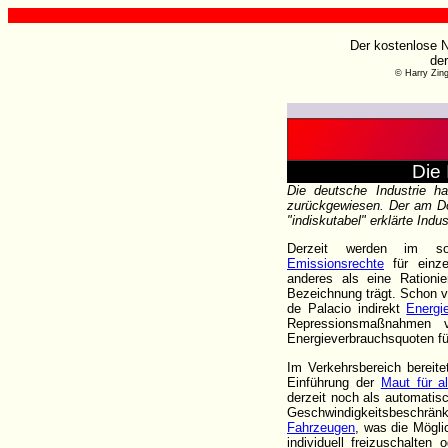
Der kostenlose N
de
© Harry Zin
Die 
Die deutsche Industrie ha
zurückgewiesen. Der am Don
"indiskutabel" erklärte Indu
Derzeit werden im soge
Emissionsrechte
für einze
anderes als eine Rationi
Bezeichnung trägt. Schon 
de Palacio indirekt
Energi
Repressionsmaßnahmen v
Energieverbrauchsquoten f
Im Verkehrsbereich bereite
Einführung der
Maut für a
derzeit noch als automatis
Geschwindigkeitsbeschränk
Fahrzeugen
, was die Mögli
individuell freizuschalte