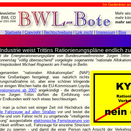
Im Gedenken an Harry
ewsletter
Mehr wis
r BWL CD
mehr kön
gel 2001-2009
mehr sei
Startseite
|
Copyright
|
Rechtschreibung
|
Link mich!
|
Impressum
|
Blog
Industrie weist Trittins Rationierungspläne endlich z
t die Energierationierungspläne von Bundesumweltminister Jürgen Trittin 
nerstag "völlig überraschend" vorgelegte sogenannte "nationale Allokationsp
striepräsident Michael Rogowski am Freitag in Berlin.
nannten "nationalen Allokationsplan" (NAP)
lne Großanlagen festgelegt, was natürlich nichts
erungsmaßnahme ist, aber eine schöner klingende
vor einigen Wochen hatte die EU-Kommissarin Loyola
erationierung ab 2007
angekündigt - die derzeitigen
on Jürgen Trittin dürften die Einführung von
ür Endkunden wohl noch etwas beschleunigen.
t man ja schon seit einiger Zeit mit Hochdruck die
lle Fahrzeuge auf allen Straßen
vor und testet die
che und vom Fahrer nicht zu umgehende "intelligente
ung" ausgestaltete
elektronische Fernsteuerung von
chkeit eröffnen soll, Fahrzeuge für einzelne Strecken
n oder zu sperren - und damit die einer Person nach Ansicht der Verkehrsp