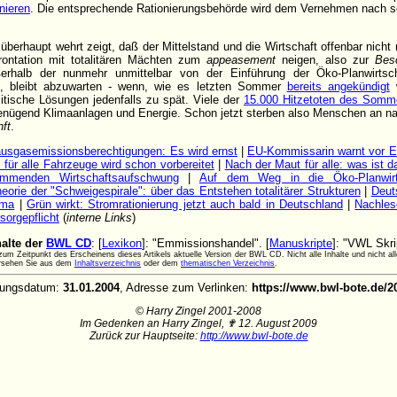
onieren
. Die entsprechende Rationierungsbehörde wird dem Vernehmen nach sch
 überhaupt wehrt zeigt, daß der Mittelstand und die Wirtschaft offenbar nicht
frontation mit totalitären Mächten zum
appeasement
neigen, also zur
Bes
halb der nunmehr unmittelbar von der Einführung der Öko-Planwirtscha
, bleibt abzuwarten - wenn, wie es letzten Sommer
bereits angekündigt
w
politische Lösungen jedenfalls zu spät. Viele der
15.000 Hitzetoten des Somm
genügend Klimaanlagen und Energie. Schon jetzt sterben also Menschen an n
ft
.
ausgasemissionsberechtigungen: Es wird ernst
|
EU-Kommissarin warnt vor E
ür alle Fahrzeuge wird schon vorbereitet
|
Nach der Maut für alle: was ist 
mmenden Wirtschaftsaufschwung
|
Auf dem Weg in die Öko-Planwirtsc
eorie der "Schweigespirale": über das Entstehen totalitärer Strukturen
|
Deut
mma
|
Grün wirkt: Stromrationierung jetzt auch bald in Deutschland
|
Nachles
sorgepflicht
(
interne Links
)
halte der
BWL CD
: [
Lexikon
]: "Emmissionshandel". [
Manuskripte
]: "VWL Skri
um Zeitpunkt des Erscheinens dieses Artikels aktuelle Version der BWL CD. Nicht alle Inhalte und nicht al
ersehen Sie aus dem
Inhaltsverzeichnis
oder dem
thematischen Verzeichnis
.
chungsdatum:
31.01.2004
, Adresse zum Verlinken:
https://www.bwl-bote.de/
© Harry Zingel 2001-2008
Im Gedenken an Harry Zingel, ✟ 12. August 2009
Zurück zur Hauptseite:
http://www.bwl-bote.de