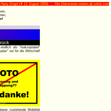
 Zingel (✟ 12. August 2009) ..... Alle Dokumente stehen ab sofort zum freien 
sen,
nen,
n!
urück
endlich als "inakzeptabel"
lan" sei für die Wirtschaft
laner zustehende Mobilität