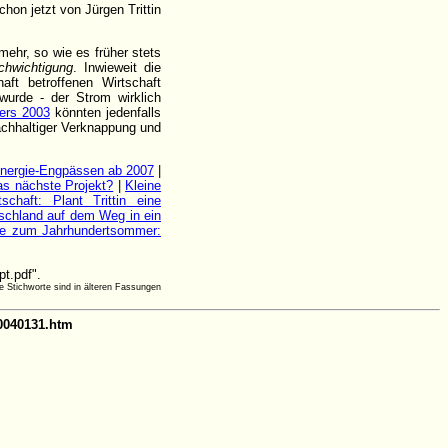
on jetzt von Jürgen Trittin
 mehr, so wie es früher stets
chwichtigung
. Inwieweit die
ft betroffenen Wirtschaft
urde - der Strom wirklich
ers 2003
könnten jedenfalls
achhaltiger Verknappung und
nergie-Engpässen ab 2007
|
das nächste Projekt?
|
Kleine
haft: Plant Trittin eine
schland auf dem Weg in ein
e zum Jahrhundertsommer:
pt.pdf".
le Stichworte sind in älteren Fassungen
20040131.htm