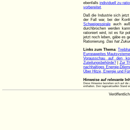
ebenfalls
individuell zu rati
vorbereitet
.
Daß die Industrie sich jetzt
der Fall war, bei der Kon
Schweigespirale
auch außer
durchbrochen werden kann
rationiert wird, ist es für 
jetzt noch leben, gäbe es 
Rationierung.
Das hat Zukun
Links zum Thema
:
Treibh
Europaweites Mautsysteme f
Vorausschau auf den ko
Zuteilungsbehörde?
|
Zur Th
nachhaltiges Energie-Dile
Über Hitze, Energie und Für
Hinweise auf relevante In
Diese Hinweise beziehen sich auf die z
enthalten. Den tagesaktuellen Stand 
Veröffentli