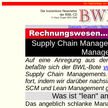
Im Gedenken an Harry Zingel (✟
Der kostenlose Newsletter
der BWL CD
© Harry Zingel 2001-2009
Startseite
|
Copyright
|
Rech
Supply Chain Manage
Manage
Auf eine Anregung aus 
befaßte sich der BWL-Bote
v
Supply Chain Managements. 
fort, indem wir darüber nach
SCM und Lean Management g
Was ist "lean" 
Das angeblich schlanke Mana