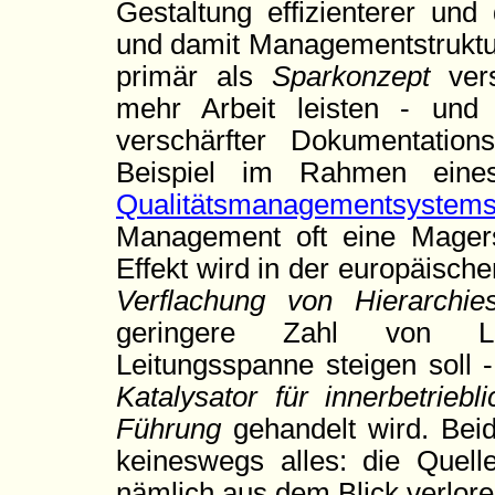
Gestaltung effizienterer und
und damit Managementstruktur
primär als
Sparkonzept
vers
mehr Arbeit leisten - un
verschärfter Dokumentation
Beispiel im Rahmen eines
Qualitätsmanagementsyste
Management oft eine Magers
Effekt wird in der europäische
Verflachung von Hierarchies
geringere Zahl von Lei
Leitungsspanne steigen soll
Katalysator für innerbetrieb
Führung
gehandelt wird. Beid
keineswegs alles: die Quel
nämlich aus dem Blick verlore