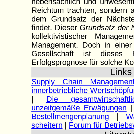
nebensächlich und unwesentli
Reichtum trachten, sondern 
dem Grundsatz der Nächsten
findet. Dieser
Grundsatz der 
kollektivistischer Manag
Management. Doch in einer 
Gesellschaft ist dieses
Erfolgsprognose für solche Ko
Link
Supply Chain Management:
innerbetriebliche Wertschöp
|
Die gesamtwirtschaft
unzeitgemäße Erwägungen
Bestellmengenplanung
|
W
scheitern
|
Forum für Betriebs