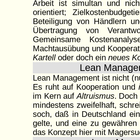
Arbeit ist simultan und nic
orientiert; Zielkostenbudget
Beteiligung von Händlern und
Übertragung von Verantwo
Gemeinsame Kostenanalyse
Machtausübung und Kooperatio
Kartell
oder doch ein
neues K
Lean Managem
Lean Management ist nicht (n
Es ruht auf Kooperation und
im Kern auf
Altruismus
. Doch 
mindestens zweifelhaft, schr
soch, daß in Deutschland ei
gelte, und eine zu gewähren 
das Konzept hier mit Magersuc