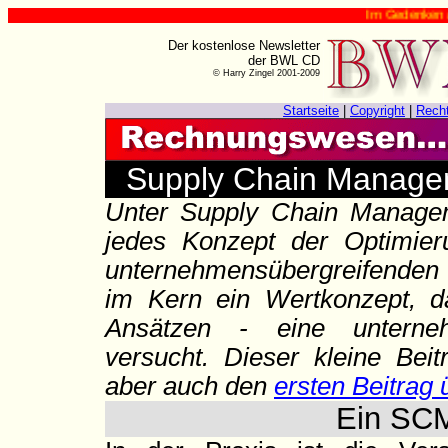
Im Gedenken an Harry Zin
Der kostenlose Newsletter
der BWL CD
© Harry Zingel 2001-2009
Startseite
|
Copyright
|
Rech
Supply Chain Manageme
Unter Supply Chain Manage
jedes Konzept der Optimier
unternehmensübergreifenden
im Kern ein Wertkonzept, d
Ansätzen - eine unterneh
versucht. Dieser kleine Beit
aber auch den
ersten Beitra
Ein SC