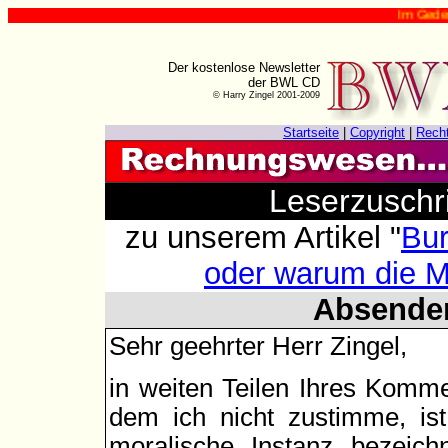
Im Gedenken an
Der kostenlose Newsletter
der BWL CD
© Harry Zingel 2001-2009
Startseite
|
Copyright
|
Rech
Leserzuschr
zu unserem Artikel "
Bur
oder warum die 
Absende
Sehr geehrter Herr Zingel,
in weiten Teilen Ihres Komme
dem ich nicht zustimme, ist
moralische Instanz bezeic