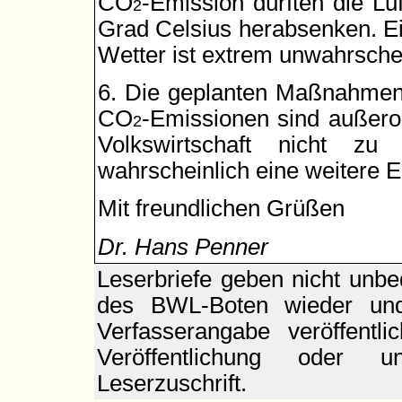
CO
-Emission dürften die L
2
Grad Celsius herabsenken. E
Wetter ist extrem unwahrschei
6. Die geplanten Maßnahmen 
CO
-Emissionen sind außeror
2
Volkswirtschaft nicht zu
wahrscheinlich eine weitere E
Mit freundlichen Grüßen
Dr. Hans Penner
Leserbriefe geben nicht unb
des BWL-Boten wieder und
Verfasserangabe veröffentl
Veröffentlichung oder un
Leserzuschrift.