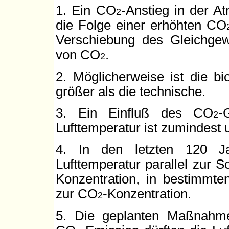
1. Ein CO
-Anstieg in der A
2
die Folge einer erhöhten CO
Verschiebung des Gleichgew
von CO
.
2
2. Möglicherweise ist die b
größer als die technische.
3. Ein Einfluß des CO
-
2
Lufttemperatur ist zumindest u
4. In den letzten 120 Jah
Lufttemperatur parallel zur So
Konzentration, in bestimmte
zur CO
-Konzentration.
2
5. Die geplanten Maßnahme