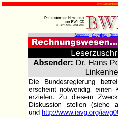
Im Gedenken an Harr
Der kostenlose Newsletter
der BWL CD
© Harry Zingel 2001-2009
Startseite
|
Copyright
|
Rech
Leserzuschr
Absender:
Dr. Hans Pe
Linkenhe
Die Bundesregierung betrei
erscheint notwendig, einen 
erzielen. Zu diesem Zwec
Diskussion stellen (siehe
und
http://www.iavg.org/iavg