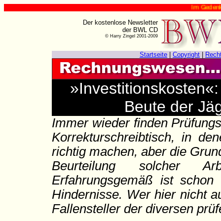
Im Gedenken an 
Der kostenlose Newsletter
der BWL CD
© Harry Zingel 2001-2009
Startseite
|
Copyright
|
Rech
»Investitionskosten«:
Beute der Jäg
Immer wieder finden Prüfung
Korrekturschreibtisch, in de
richtig machen, aber die Grundl
Beurteilung solcher Ar
Erfahrungsgemäß ist schon 
Hindernisse. Wer hier nicht 
Fallensteller der diversen pr