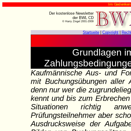
Im Gedenken an Harry Zin
Der kostenlose Newsletter
der BWL CD
© Harry Zingel 2001-2009
Startseite
|
Copyright
|
Rech
Grundlagen 
Zahlungsbedingung
Kaufmännische Aus- und Fort
mit Buchungsübungen aller A
denn nur wer die zugrundelie
kennt und bis zum Erbrechen 
Situationen richtig anw
Prüfungsteilnehmer aber scho
Ausdrucksweise der Aufgabe