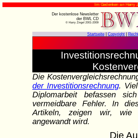
Im Gedenken an Harry Zingel (✟ 12. August 
Der kostenlose Newsletter
der BWL CD
© Harry Zingel 2001-2009
Startseite
|
Copyright
|
Rech
Investitionsrech
Kostenver
Die Kostenvergleichsrechnung
der Investitionsrechnung
. Vie
Diplomarbeit befassen si
vermeidbare Fehler. In di
Artikeln, zeigen wir, wi
angewandt wird.
Die A