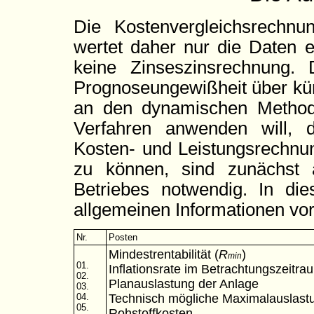
Die Kostenvergleichsrechn
wertet daher nur die Daten e
keine Zinseszinsrechnung.
Prognoseungewißheit über künf
an den dynamischen Methode
Verfahren anwenden will, d
Kosten- und Leistungsrechn
zu können, sind zunächst 
Betriebes notwendig. In di
allgemeinen Informationen vo
Nr.
Posten
Mindestrentabilität (
R
)
min
01.
Inflationsrate im Betrachtungszeitra
02.
Planauslastung der Anlage
03.
04.
Technisch mögliche Maximalauslast
05.
Rohstoffkosten