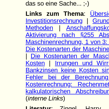
das so eine Sache... ;-)
Links zum Thema
:
Übersi
Investitionsrechnung
|
Grund
Methoden
|
Anschaffungsk
Aktivierung nach §255 A
Maschinenrechnung, 1 von 3: 
Die Kostenarten der Maschine
|
Die Kostenarten der Masc
Kosten
|
Irrungen und Wir
Bankzinsen keine Kosten si
Fehler bei der Berechnung 
Kostenrechnung: Rechenme
kalkulatorischen Abschreibu
(
interne Links
)
Literatur
: Zingel, Harry, 