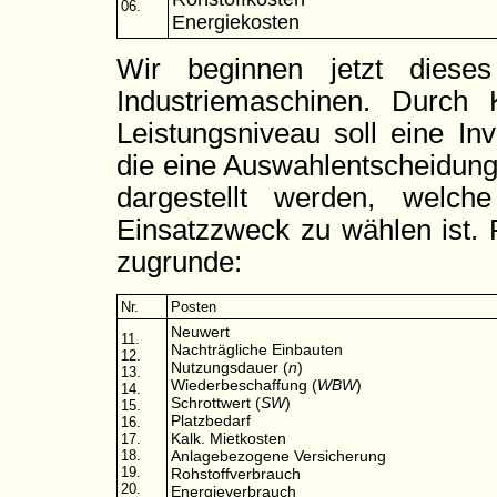
06.
Energiekosten
Wir beginnen jetzt diese
Industriemaschinen. Durch 
Leistungsniveau soll eine Inv
die eine Auswahlentscheidung i
dargestellt werden, welc
Einsatzzweck zu wählen ist.
zugrunde:
Nr.
Posten
Neuwert
11.
Nachträgliche Einbauten
12.
Nutzungsdauer (
n
)
13.
Wiederbeschaffung (
WBW
)
14.
Schrottwert (
SW
)
15.
Platzbedarf
16.
Kalk. Mietkosten
17.
18.
Anlagebezogene Versicherung
19.
Rohstoffverbrauch
20.
Energieverbrauch