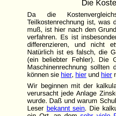
Die Kost
Da die Kostenvergleic
Teilkostenrechnung ist, was
muß, ist hier nach den Grun
verfahren. Es ist insbesonde
differenzieren, und nicht 
Natürlich ist es falsch, die
(ein beliebter Fehler). Die
Maschinenrechnung sollten d
können sie
hier
,
hier
und
hier
n
Wir beginnen mit der kalkula
verursacht jede Anlage Zinsko
wurde. Daß und warum Schul
Leser
bekannt sein
. Die kalk
ein Ort, an dem
sehr viele 