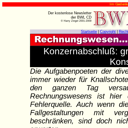
Im Gedenken an Harr
Der kostenlose Newsletter
der BWL CD
© Harry Zingel 2001-2009
Startseite
|
Copyright
|
Rech
Konzernabschluß: g
Kons
Die Aufgabenpoeten der dive
immer wieder für Knallschote
den ganzen Tag versa
Rechnungswesens ist hier 
Fehlerquelle. Auch wenn die
Fallgestaltungen mit ver
beschränken, sind doch nic