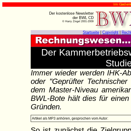
Im Gedenken an Har
Der kostenlose Newsletter
der BWL CD
© Harry Zingel 2001-2009
Startseite
|
Copyright
|
Rech
Der Kammerbetriebswir
Studi
Immer wieder werden IHK-Absc
oder "Geprüfter Technischer 
dem Master-Niveau amerikani
BWL-Bote hält dies für einen
Gründen.
Artikel als MP3 anhören, gesprochen vom Autor:
So ist zunächst die Zielgrup