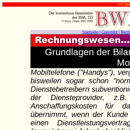
Im Gedenken an
Der kostenlose Newsletter
der BWL CD
© Harry Zingel 2001-2009
Startseite
|
Copyright
|
Rech
Grundlagen der Bila
Mob
Mobiltelefone ("Handys"), ve
bisweilen sogar schon "no
Dienstebetreibern subventioni
der Diensteprovider, z.B
Anschaffungskosten für 
übernimmt, wenn der Kunde 
einen Dienstleistungsvertr