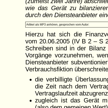
(zumeist zwei Jahre) abschließt
wie das Gerät zu bilanziere
durch den Diensteanbieter eine
Artikel als MP3 anhören, gesprochen vom Autor:
Hierzu hat sich die Finanz
vom 20.06.2005 (IV B 2 – S 
Schreiben sind in der Bilanz 
Vorgänge vorzunehmen, wenn
Diensteanbieter subventionie
Verbrauchsfiktion überschreite
die verbilligte Überlassun
die Zeit nach dem Vertra
Vertragslaufzeit abzugren
zugleich ist das Gerät m
(also dem gemeinen Wert) 