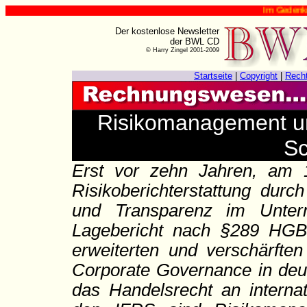
Im Gedenken an Har
Der kostenlose Newsletter
der BWL CD
© Harry Zingel 2001-2009
Startseite
|
Copyright
|
Rech
Risikomanagement und
Sc
Erst vor zehn Jahren, am 1
Risikoberichterstattung durc
und Transparenz im Unter
Lagebericht nach §289 HGB 
erweiterten und verschärften
Corporate Governance in de
das Handelsrecht an interna