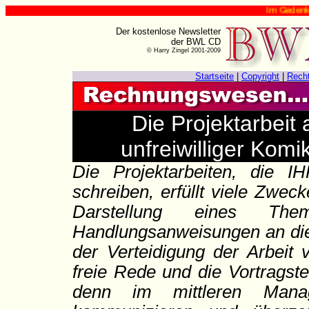
Im Gedenken an Harry
Der kostenlose Newsletter
der BWL CD
© Harry Zingel 2001-2009
Startseite
|
Copyright
|
Rech
Die Projektarbeit 
unfreiwilliger Komi
Die Projektarbeiten, die I
schreiben, erfüllt viele Zwe
Darstellung eines The
Handlungsanweisungen an die 
der Verteidigung der Arbeit
freie Rede und die Vortragste
denn im mittleren Mana