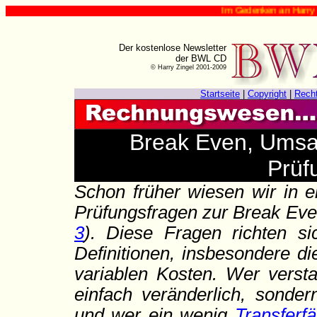
Im Gedenken an Harry Zingel (✟ 12. Augu
Der kostenlose Newsletter
der BWL CD
© Harry Zingel 2001-2009
Startseite
|
Copyright
|
Rech
Break Even, Umsat
Prüf
Schon früher wiesen wir in ei
Prüfungsfragen zur Break Eve
3
). Diese Fragen richten si
Definitionen, insbesondere d
variablen Kosten. Wer versta
einfach veränderlich, sonde
und wer ein wenig
Transferfä