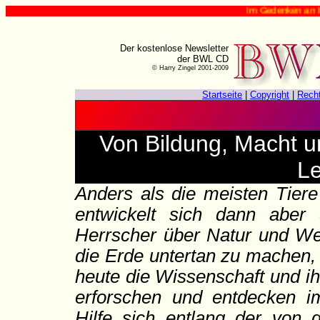
Im Gedenken an Harry Zingel (✟ 12. 
Der kostenlose Newsletter
der BWL CD
© Harry Zingel 2001-2009
Startseite
|
Copyright
|
Rech
Von Bildung, Macht u
Le
Anders als die meisten Tiere
entwickelt sich dann aber
Herrscher über Natur und Wel
die Erde untertan zu machen, 
heute die Wissenschaft und ih
erforschen und entdecken i
Hilfe sich entlang der von