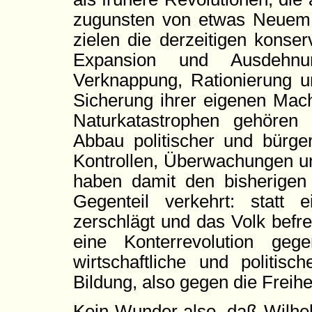
zugunsten von etwas Neuem d
zielen die derzeitigen konse
Expansion und Ausdehnu
Verknappung, Rationierung 
Sicherung ihrer eigenen Mach
Naturkatastrophen gehöre
Abbau politischer und bürge
Kontrollen, Überwachungen un
haben damit den bisherigen 
Gegenteil verkehrt: statt 
zerschlägt und das Volk befre
eine Konterrevolution geg
wirtschaftliche und politis
Bildung, also gegen die Freih
Kein Wunder also, daß Wilhel