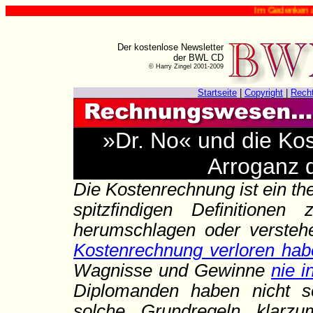
Im Gedenken an Harry Zin
Der kostenlose Newsletter
der BWL CD
© Harry Zingel 2001-2009
Startseite
|
Copyright
|
Rech
»Dr. No« und die Ko
Arroganz 
Die Kostenrechnung ist ein t
spitzfindigen Definitionen
herumschlagen oder verste
Kostenrechnung verloren hab
Wagnisse und Gewinne
nie i
Diplomanden haben nicht se
solche Grundregeln klarzu