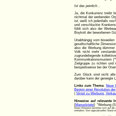
Ist das peinlich...
Ja, die Konkurrenz treibt 
nichtmal der werbenden Org
ist, weiß ich jedenfalls n
und verschluckte Krankensc
fühlt sich also der Werbe
Boykott der beworbenen Güt
Unabhängig vom bisweilen 
gesellschaftliche Dimensio
also die Werbung dümmer 
Volk nicht mehr verstande
zugrundeliegende kollektive
Kommunikationsmustern ("W
Zielgruppe zu richten und
beispielsweise bei der Ona
Zum Glück sind nicht alle
darüber kann der geneigte 
Links zum Thema
:
Neue W
Beginn einer Revolution de
|
Skript zu Werbung, Verka
Hinweise auf relevante I
[
Manuskripte
]: "Werbung (Sk
Diese Hinweise beziehen sich auf die z
enthalten. Den tagesaktuellen Stand 