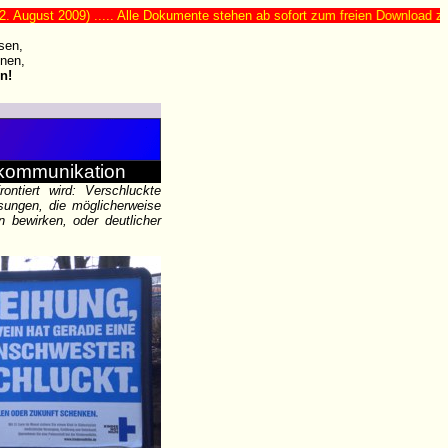
st 2009) ..... Alle Dokumente stehen ab sofort zum freien Download zur Verfü
sen,
nen,
n!
tkommunikation
ontiert wird: Verschluckte
sungen, die möglicherweise
n bewirken, oder deutlicher