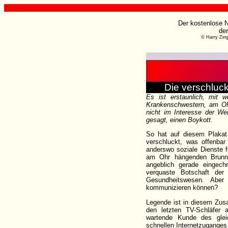
Der kostenlose N
de
© Harry Zin
Die verschluc
Es ist erstaunlich, mit w
Krankenschwestern, am Ohr
nicht im Interesse der Wer
gesagt, einen Boykott.
So hat auf diesem Plakat
verschluckt, was offenbar 
anderswo soziale Dienste f
am Ohr hängenden Brunn
angeblich gerade eingech
verquaste Botschaft der 
Gesundheitswesen. Aber
kommunizieren können?
Legende ist in diesem Zus
den letzten TV-Schläfer
wartende Kunde des glei
schnellen Internetzuganges