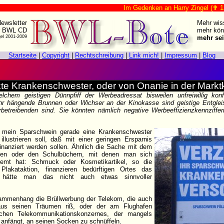
Im Gedenken an Harry Zingel (✟ 12. Augu
ewsletter
Mehr wis
r BWL CD
mehr kön
gel 2001-2009
mehr sei
Startseite
|
Copyright
|
Rechtschreibung
|
Link mich!
|
Impressum
|
Blog
kte Krankenschwester, oder von Onanie in der Mark
elchem geistigen Dünnpfiff der Werbeadressat bisweilen unfreiwillig konfr
 hängende Brunnen oder Wichser an der Kinokasse sind geistige Entglei
betreibenden sind. Sie könnten nämlich negative Werbeeffizienzkennziffer
 mein Sparschwein gerade eine Krankenschwester
illustrieren soll, daß mit einer geringen Ersparnis
inanziert werden sollen. Ähnlich die Sache mit dem
en oder den Schulbüchern, mit denen man sich
remt hat: Schmuck oder Kosmetikartikel, so die
Plakataktion, finanzieren bedürftigen Ortes das
 hätte man das nicht auch etwas sinnvoller
ammenhang die Brüllwerbung der Telekom, die auch
 aus seinen Träumen riß, oder der am Flughafen
chen Telekommunikationskonzernes, der mangels
 anfängt, an seinen Socken zu schnüffeln.