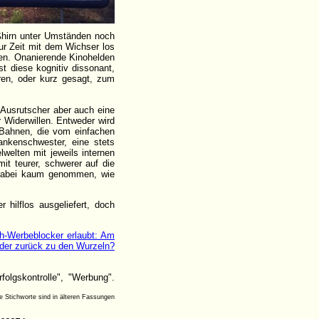
oßhirn unter Umständen noch
ur Zeit mit dem Wichser los
zen. Onanierende Kinohelden
t diese kognitiv dissonant,
ren, oder kurz gesagt, zum
Ausrutscher aber auch eine
 Widerwillen. Entweder wird
Bahnen, die vom einfachen
ankenschwester, eine stets
lwelten mit jeweils internen
t teurer, schwerer auf die
d dabei kaum genommen, wie
hilflos ausgeliefert, doch
h-Werbeblocker erlaubt: Am
der zurück zu den Wurzeln?
rfolgskontrolle", "Werbung".
le Stichworte sind in älteren Fassungen