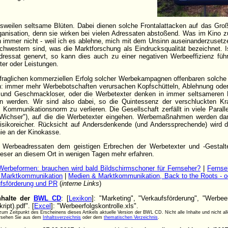
bisweilen seltsame Blüten. Dabei dienen solche Frontalattacken auf das Gr
anisation, denn sie wirken bei vielen Adressaten abstoßend. Was im Kino z
och immer nicht - weil ich es ablehne, mich mit dem Unsinn auseinanderzuset
hwestern sind, was die Marktforschung als Eindrucksqualität bezeichnet. Is
adressat genervt, so kann dies auch zu einer negativen Werbeeffizienz füh
er oder Leistungen.
fraglichen kommerziellen Erfolg solcher Werbekampagnen offenbaren solche 
n: immer mehr Werbebotschaften verursachen Kopfschütteln, Ablehnung oder
und Geschmackloser, oder die Werbetexter denken in immer seltsameren 
n werden. Wir sind also dabei, so die Quintessenz der verschluckten Kr
 Kommunikationsnorm zu verlieren. Die Gesellschaft zerfällt in viele Paralle
ichser"), auf die die Werbetexter eingehen. Werbemaßnahmen werden dami
 risikoreicher. Rücksicht auf Andersdenkende (und Anderssprechende) wir
nie an der Kinokasse.
 Werbeadressaten dem geistigen Erbrechen der Werbetexter und -Gestalter 
Leser an diesem Ort in wenigen Tagen mehr erfahren.
erbeformen: brauchen wird bald Bildschirmschoner für Fernseher?
|
Fernse
r Marktkommunikation
|
Medien & Marktkommunikation, Back to the Roots - o
ufsförderung und PR
(
interne Links
)
nhalte der
BWL CD
: [
Lexikon
]: "Marketing", "Verkaufsförderung", "Werbee
ript).pdf". [
Excel
]: "Werbeerfolgskontrolle.xls".
um Zeitpunkt des Erscheinens dieses Artikels aktuelle Version der BWL CD. Nicht alle Inhalte und nicht al
ersehen Sie aus dem
Inhaltsverzeichnis
oder dem
thematischen Verzeichnis
.