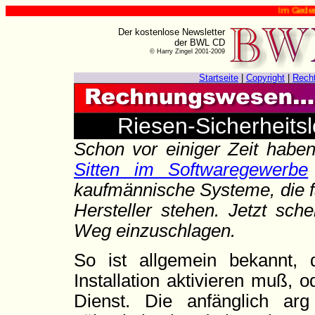
Im Gedenken an Ha
Der kostenlose Newsletter
der BWL CD
© Harry Zingel 2001-2009
Startseite
|
Copyright
|
Rech
Riesen-Sicherheits
Schon vor einiger Zeit habe
Sitten im Softwaregewerbe
kaufmännische Systeme, die f
Hersteller stehen. Jetzt sc
Weg einzuschlagen.
So ist allgemein bekannt
Installation aktivieren muß,
Dienst. Die anfänglich arg