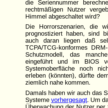
die Seriennummer berechne
rechtmäßigen Nutzer verge
Himmel abgeschaltet wird?
Die Horrorszenarien, die w
prognostiziert haben, sind b
auch daran liegen daß se
TCPA/TCG-konformes DRM-S
Schutzmodell, das manche
eingeführt und im BIOS v
Systemoberfläche noch nich
erleben (könnten), dürfte d
ziemlich nahe kommen.
Damals haben wir auch das S
Systeme
vorhergesagt
. Um da
Überwachung der Nutzer per S