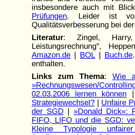
insbesondere auch mit Bli
Prüfungen
. Leider ist von
Qualitätsverbesserung bei de
Literatur
: Zingel, Harry
Leistungsrechnung", Hepp
Amazon.de
|
BOL
|
Buch.de
enthalten.
Links zum Thema
:
Wie a
»Rechnungswesen/Controlli
02.03.2006 lernen können
Strategiewechsel?
|
Unfaire P
der SGD
|
»Donald Dick«: 
FIFO, LIFO und die SGD: ver
Kleine Typologie unfairer