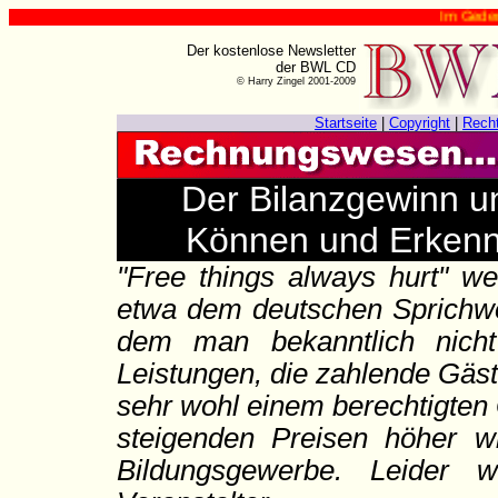
Im Gedenken an Harr
Der kostenlose Newsletter
der BWL CD
© Harry Zingel 2001-2009
Startseite
|
Copyright
|
Rech
Der Bilanzgewinn u
Können und Erkenne
"Free things always hurt" w
etwa dem deutschen Sprichwo
dem man bekanntlich nicht 
Leistungen, die zahlende Gäs
sehr wohl einem berechtigten 
steigenden Preisen höher wi
Bildungsgewerbe. Leider 