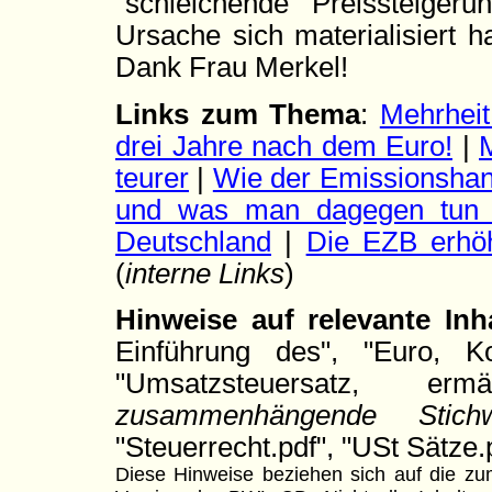
"schleichende" Preissteigerung
Ursache sich materialisiert h
Dank Frau Merkel!
Links zum Thema
:
Mehrheit
drei Jahre nach dem Euro!
|
M
teurer
|
Wie der Emissionshand
und was man dagegen tun
Deutschland
|
Die EZB erhöh
(
interne Links
)
Hinweise auf relevante Inh
Einführung des", "Euro, Kon
"Umsatzsteuersatz, erm
zusammenhängende Stichw
"Steuerrecht.pdf", "USt Sätze.p
Diese Hinweise beziehen sich auf die zum