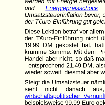
werden mit Energie hergestell
und
Energiepreisschock
s
Umsatzsteuerinflation bevor, 
der T€uro-Einführung gut geler
Diese Lektion betraf vor allem
der T€uro-Einführung nicht 
19,99 DM gekostet hat, hät
krumme Summe. Mit dem Preis
Handel aber nicht, so daß man
- entsprechend 21,49 DM, also
wieder soweit, diesmal aber
Steigt die Umsatzsteuer näml
sieht nicht danach a
wirtschaftspolitischen Vernunf
beispielsweise 99,99 Euro ge