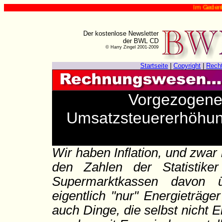
Im Gedenken an H
Der kostenlose Newsletter
der BWL CD
© Harry Zingel 2001-2009
Startseite
|
Copyright
|
Rech
Vorgezogene
Umsatzsteuererhöhung
Wir haben Inflation, und zwar 
den Zahlen der Statistike
Supermarktkassen davon ü
eigentlich "nur" Energieträge
auch Dinge, die selbst nicht E