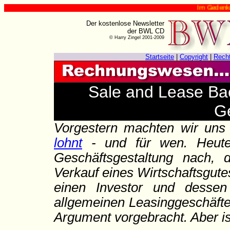
Im Gedenken an Harr
Der kostenlose Newsletter
der BWL CD
© Harry Zingel 2001-2009
Startseite
|
Copyright
|
Rech
Sale and Lease Bac
G
Vorgestern machten wir un
lohnt
- und für wen. Heute
Geschäftsgestaltung nach, 
Verkauf eines Wirtschaftsgut
einen Investor und dessen
allgemeinen Leasinggeschäfte
Argument vorgebracht. Aber ist