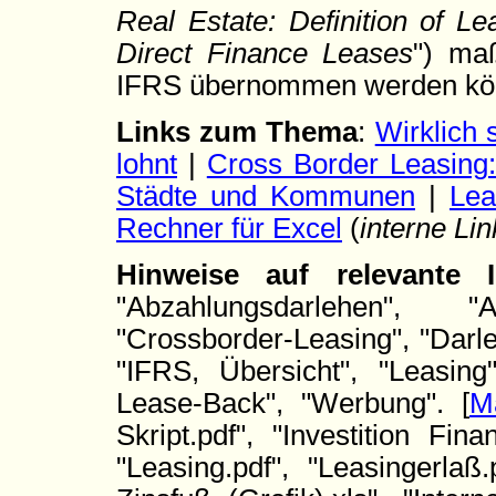
Real Estate: Definition of Le
Direct Finance Leases
") ma
IFRS übernommen werden kö
Links zum Thema
:
Wirklich 
lohnt
|
Cross Border Leasing:
Städte und Kommunen
|
Lea
Rechner für Excel
(
interne Lin
Hinweise auf relevante
"Abzahlungsdarlehen", "An
"Crossborder-Leasing", "Darle
"IFRS, Übersicht", "Leasing
Lease-Back", "Werbung". [
M
Skript.pdf", "Investition Finan
"Leasing.pdf", "Leasingerlaß.p