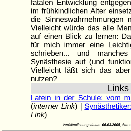
fatalen Entwicklung entgege
im frühkindlichen Alter einse
die Sinneswahrnehmungen ni
Vielleicht würde das alle Me
auf einen Blick zu lernen: D
für mich immer eine Leichti
schrieben... und manches
Synästhesie auf (und funktion
Vielleicht läßt sich das abe
nutzen?
Link
Latein in der Schule: vom m
(
interner Link
) |
Synästhetiker
Link
)
Veröffentlichungsdatum:
06.03.2005
, Adre