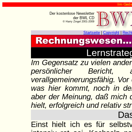
Im Gedenken an H
Der kostenlose Newsletter
der BWL CD
© Harry Zingel 2001-2009
Startseite
|
Copyright
|
Rech
Lernstrate
Im Gegensatz zu vielen ander
persönlicher Bericht,
verallgemeinerungsfähig. Vor 
was hier kommt, noch in der 
aber der Meinung, daß mich d
hielt, erfolgreich und relativ
Das
Einst hielt ich es für selbs