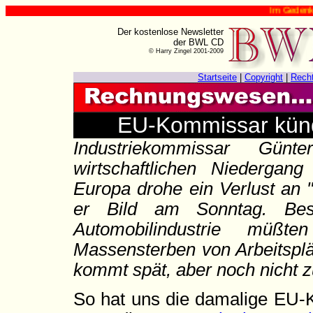
Im Gedenken an H
Der kostenlose Newsletter
der BWL CD
© Harry Zingel 2001-2009
Startseite
|
Copyright
|
Rech
EU-Kommissar künd
Industriekommissar Gü
wirtschaftlichen Niedergan
Europa drohe ein Verlust an 
er Bild am Sonntag. Bes
Automobilindustrie müß
Massensterben von Arbeitsplä
kommt spät, aber noch nicht z
So hat uns die damalige EU-