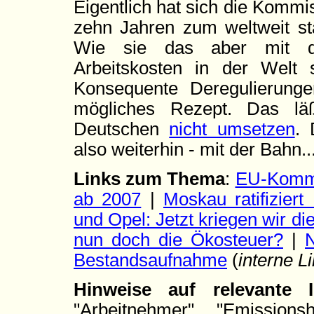
Eigentlich hat sich die Kommi
zehn Jahren zum weltweit st
Wie sie das aber mit de
Arbeitskosten in der Welt sc
Konsequente Deregulierung
mögliches Rezept. Das lä
Deutschen
nicht umsetzen
. 
also weiterhin - mit der Bahn..
Links zum Thema
:
EU-Kommi
ab 2007
|
Moskau ratifiziert
und Opel: Jetzt kriegen wir di
nun doch die Ökosteuer?
|
N
Bestandsaufnahme
(
interne L
Hinweise auf relevante
"Arbeitnehmer", "Emissions