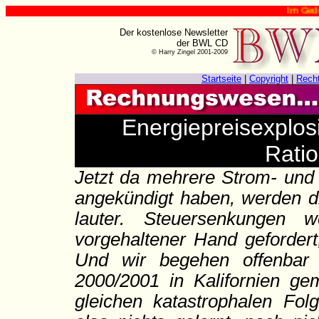
Im Gedenken 
Der kostenlose Newsletter
der BWL CD
© Harry Zingel 2001-2009
Startseite
|
Copyright
|
Rech
Energiepreisexplosi
Rati
Jetzt da mehrere Strom- und
angekündigt haben, werden di
lauter. Steuersenkungen 
vorgehaltener Hand gefordert,
Und wir begehen offenbar
2000/2001 in Kalifornien ge
gleichen katastrophalen Fol