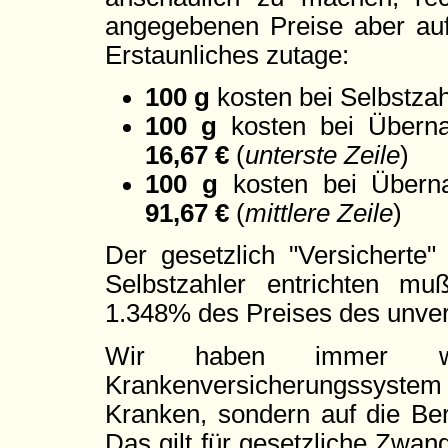
angegebenen Preise aber auf 
Erstaunliches zutage:
100 g
kosten bei Selbstza
100 g
kosten bei Überna
16,67 €
(
unterste Zeile
)
100 g
kosten bei Überna
91,67 €
(
mittlere Zeile
)
Der gesetzlich "Versicherte
Selbstzahler entrichten mu
1.348% des Preises des unver
Wir haben immer wie
Krankenversicherungssyst
Kranken, sondern auf die Be
Das gilt für gesetzliche Zwan