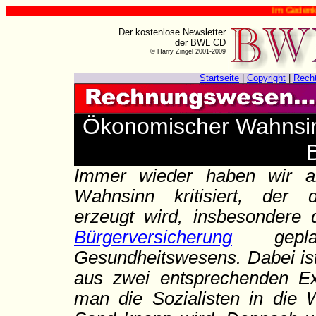
Im Gedenken an Ha
Der kostenlose Newsletter
der BWL CD
© Harry Zingel 2001-2009
Startseite
|
Copyright
|
Rech
Ökonomischer Wahnsin
B
Immer wieder haben wir a
Wahnsinn kritisiert, der 
erzeugt wird, insbesondere
Bürgerversicherung
geplant
Gesundheitswesens. Dabei ist
aus zwei entsprechenden E
man die Sozialisten in die W