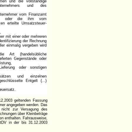
men und die vollständige
nternehmers und des
nternehmer vom Finanzamt
mer oder die ihm vom
en erteilte Umsatzsteuer-
,
er mit einer oder mehreren
dentifizierung der Rechnung
er einmalig vergeben wird
 Art (handelsübliche
ieferten Gegenstände oder
eistung,
ieferung oder sonstigen
ätzen und einzelnen
eschlüsselte Entgelt (...)
euersatz.
12.2003 geltenden Fassung
mmer angegeben werden. Das
 nicht zur Versagung des
echnungen über Kleinbeträge
n enthalten. Fahrausweise,
tDV in der bis 31.12.2003