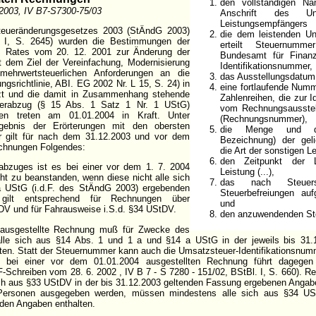
den vollständigen Na
2003, IV B7-S7300-75/03
Anschrift des U
Leistungsempfängers
teueränderungsgesetzes 2003 (StÄndG 2003)
die dem leistenden U
 I, S. 2645) wurden die Bestimmungen der
erteilt Steuernum
es Rates vom 20. 12. 2001 zur Änderung der
Bundesamt für Finanz
t dem Ziel der Vereinfachung, Modernisierung
Identifikationsnummer,
mehrwertsteuerlichen Anforderungen an die
das Ausstellungsdatum
gsrichtlinie, ABI. EG 2002 Nr. L 15, S. 24) in
eine fortlaufende Numm
zt und die damit in Zusammenhang stehende
Zahlenreihen, die zur I
euerabzug (§ 15 Abs. 1 Satz 1 Nr. 1 UStG)
vom Rechnungsausstell
en treten am 01.01.2004 in Kraft. Unter
(Rechnungsnummer),
ebnis der Erörterungen mit den obersten
die Menge und die
r gilt für nach dem 31.12.2003 und vor dem
Bezeichnung) der gel
echnungen Folgendes:
die Art der sonstigen L
den Zeitpunkt der L
bzuges ist es bei einer vor dem 1. 7. 2004
Leistung (...),
ht zu beanstanden, wenn diese nicht alle sich
das nach Steuers
 UStG (i.d.F. des StÄndG 2003) ergebenden
Steuerbefreiungen aufg
gilt entsprechend für Rechnungen über
und
tDV und für Fahrausweise i.S.d. §34 UStDV.
den anzuwendenden St
 ausgestellte Rechnung muß für Zwecke des
alle sich aus §14 Abs. 1 und 1 a und §14 a UStG in der jeweils bis 31.
ten. Statt der Steuernummer kann auch die Umsatzsteuer-Identifikationsnu
 bei einer vor dem 01.01.2004 ausgestellten Rechnung führt dagegen
-Schreiben vom 28. 6. 2002 , IV B 7 - S 7280 - 151/02, BStBl. I, S. 660). R
ch aus §33 UStDV in der bis 31.12.2003 geltenden Fassung ergebenen Angabe
Personen ausgegeben werden, müssen mindestens alle sich aus §34 US
den Angaben enthalten.