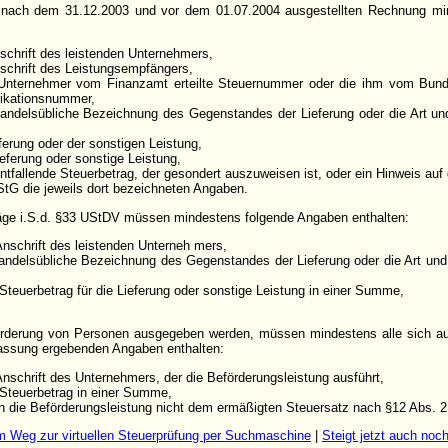
nach dem 31.12.2003 und vor dem 01.07.2004 ausgestellten Rechnung mi
schrift des leistenden Unternehmers,
schrift des Leistungsempfängers,
Unternehmer vom Finanzamt erteilte Steuernummer oder die ihm vom Bunde
fikationsnummer,
andelsübliche Bezeichnung des Gegenstandes der Lieferung oder die Art un
eferung oder der sonstigen Leistung,
ieferung oder sonstige Leistung,
entfallende Steuerbetrag, der gesondert auszuweisen ist, oder ein Hinweis auf 
StG die jeweils dort bezeichneten Angaben.
äge i.S.d. §33 UStDV müssen mindestens folgende Angaben enthalten:
nschrift des leistenden Unterneh mers,
andelsübliche Bezeichnung des Gegenstandes der Lieferung oder die Art un
Steuerbetrag für die Lieferung oder sonstige Leistung in einer Summe,
örderung von Personen ausgegeben werden, müssen mindestens alle sich a
Fassung ergebenden Angaben enthalten:
schrift des Unternehmers, der die Beförderungsleistung ausführt,
 Steuerbetrag in einer Summe,
 die Beförderungsleistung nicht dem ermäßigten Steuersatz nach §12 Abs. 2 
m Weg zur virtuellen Steuerprüfung per Suchmaschine
|
Steigt jetzt auch noc