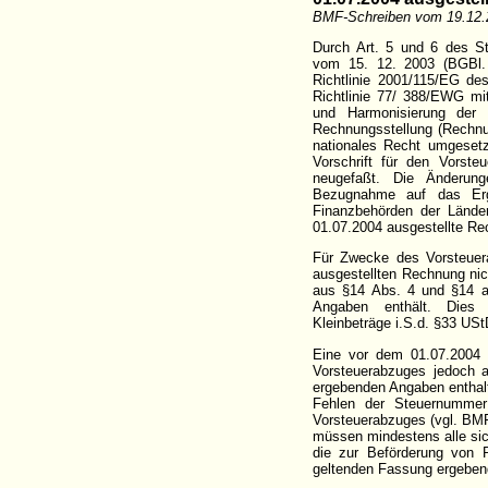
BMF-Schreiben vom 19.12.
Durch Art. 5 und 6 des S
vom 15. 12. 2003 (BGBl.
Richtlinie 2001/115/EG d
Richtlinie 77/ 388/EWG mi
und Harmonisierung der 
Rechnungsstellung (Rechnun
nationales Recht umgeset
Vorschrift für den Vorst
neugefaßt. Die Änderung
Bezugnahme auf das Erg
Finanzbehörden der Lände
01.07.2004 ausgestellte R
Für Zwecke des Vorsteuera
ausgestellten Rechnung nic
aus §14 Abs. 4 und §14 a
Angaben enthält. Dies 
Kleinbeträge i.S.d. §33 US
Eine vor dem 01.07.2004
Vorsteuerabzuges jedoch 
ergebenden Angaben enthal
Fehlen der Steuernummer
Vorsteuerabzuges (vgl. BMF
müssen mindestens alle si
die zur Beförderung von 
geltenden Fassung ergeben