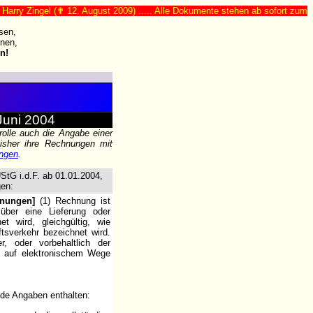
ngel (✟ 12. August 2009) ..... Alle Dokumente stehen ab sofort zum freien Do
sen,
nen,
n!
Juni 2004
rolle auch die Angabe einer
bisher ihre Rechnungen mit
ungen
.
tG i.d.F. ab 01.01.2004,
gen:
hnungen]
(1) Rechnung ist
ber eine Lieferung oder
et wird, gleichgültig, wie
sverkehr bezeichnet wird.
, oder vorbehaltlich der
 auf elektronischem Wege
de Angaben enthalten: