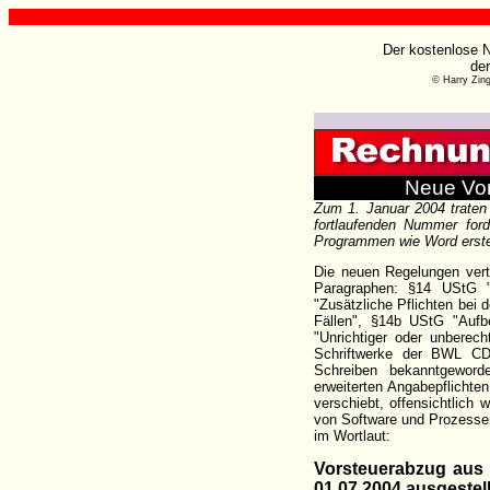
Der kostenlose N
de
© Harry Zin
Neue Vor
Zum 1. Januar 2004 traten 
fortlaufenden Nummer ford
Programmen wie Word erstell
Die neuen Regelungen vert
Paragraphen: §14 UStG 
"Zusätzliche Pflichten bei
Fällen", §14b UStG "Auf
"Unrichtiger oder unberech
Schriftwerke der BWL CD
Schreiben bekanntgeword
erweiterten Angabepflicht
verschiebt, offensichtlic
von Software und Prozessen
im Wortlaut:
Vorsteuerabzug aus
01.07.2004 ausgeste