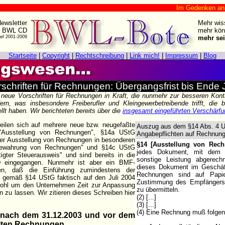
Im Gedenken an Harry Zi
ewsletter
Mehr wis
r BWL CD
mehr kön
gel 2001-2009
mehr sei
Startseite
|
Copyright
|
Rechtschreibung
|
Link mich!
|
Impressum
|
Blog
schriften für Rechnungen: Übergangsfrist bis Ende 
neue Vorschriften für Rechnungen in Kraft, die nunmehr zur besseren Kont
ern, was insbesondere Freiberufler und Kleingewerbetreibende trifft, die 
t haben. Wir berichteten bereits über die
insgesamt eingeführten Verschärf
eilen sich auf mehrere neue bzw. neugefaßte
Auszug aus dem §14 Abs. 4 US
"Ausstellung von Rechnungen", §14a UStG
Angabepflichten auf Rechnun
 der Ausstellung von Rechnungen in besonderen
§14 [Ausstellung von Rec
bewahrung von Rechnungen" und §14c UStG
jedes Dokument, mit dem ü
tigter Steuerausweis" und sind bereits in die
sonstige Leistung abgerechn
 eingegangen. Nunmehr ist aber ein BMF-
dieses Dokument im Geschäft
en, daß die Einführung zumindestens der
Rechnungen sind auf Papier
en gemäß §14 UStG faktisch auf den Juli 2004
Zustimmung des Empfängers
h wohl um den Unternehmen Zeit zur Anpassung
zu übermitteln.
 zu lassen. Wir zitieren dieses Schreiben hier
(2) [...]
(3) [...]
(4) Eine Rechnung muß folgen
 nach dem 31.12.2003 und vor dem
llten Rechnungen