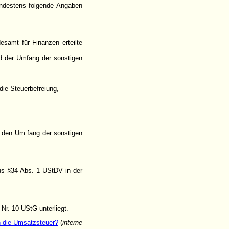
ndestens folgende Angaben
samt für Finanzen erteilte
d der Umfang der sonstigen
die Steuerbefreiung,
d den Um fang der sonstigen
us §34 Abs. 1 UStDV in der
Nr. 10 UStG unterliegt.
h die Umsatzsteuer?
(
interne