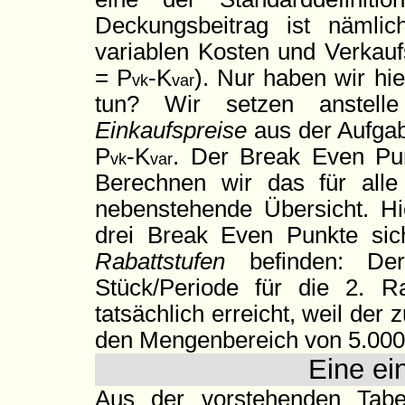
Deckungsbeitrag ist nämlic
variablen Kosten und Verkaufs
= P
-K
). Nur haben wir hi
vk
var
tun? Wir setzen anstelle
Einkaufspreise
aus der Aufgab
P
-K
. Der Break Even Pun
vk
var
Berechnen wir das für alle 
nebenstehende Übersicht. Hie
drei Break Even Punkte sic
Rabattstufen
befinden: De
Stück/Periode für die 2. Ra
tatsächlich erreicht, weil der
den Mengenbereich von 5.000 b
Eine ei
Aus der vorstehenden Tabe