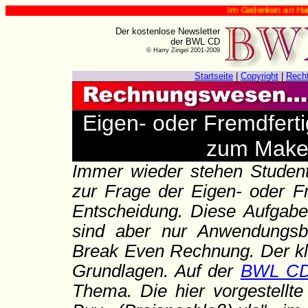
Im Gedenken an Harry Zingel (✟ 12. 
Der kostenlose Newsletter
der BWL CD
© Harry Zingel 2001-2009
Startseite
|
Copyright
|
Rech
Eigen- oder Fremdfert
zum Make
Immer wieder stehen Studen
zur Frage der Eigen- oder F
Entscheidung. Diese Aufgaben
sind aber nur Anwendungsbe
Break Even Rechnung. Der klei
Grundlagen. Auf der
BWL C
Thema. Die hier vorgestellte