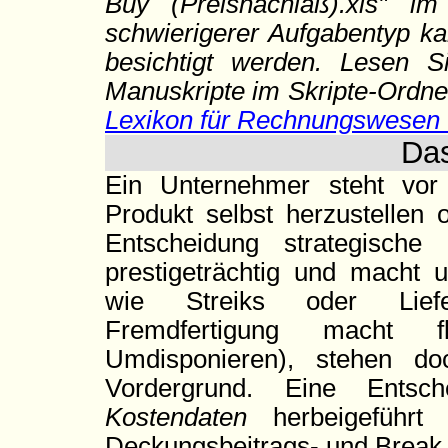
Buy (Preisnachlaß).xls" im
schwierigerer Aufgabentyp ka
besichtigt werden. Lesen Si
Manuskripte im Skripte-Ordne
Lexikon für Rechnungswesen u
Da
Ein Unternehmer steht vor
Produkt selbst herzustellen
Entscheidung strategische 
prestigeträchtig und macht
wie Streiks oder Liefers
Fremdfertigung macht f
Umdisponieren), stehen d
Vordergrund. Eine Ents
Kostendaten
herbeigeführt
Deckungsbeitrags- und Break