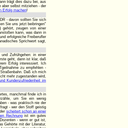
ann trägt dies dazu bei, aus
 aber selbst mitziehen - der
n Erfolg machen
!
DDR - davon sollten Sie sich
n Sie uns jetzt beibringen"
) gehört, zeugen von einer
anstoßen kann, was dann in
nd erfolgreiche Freiberufler
kanadisches Sprichwort sagt,
und Zufrühgehen: in einer
ste geht, dann ist klar, daß
hrem
Erfolg interessiert. Ich
 Tgeilnahme zu empfehlen -
r Straßenbahn. Daß ich mich
nicht mehr zugestanden wird,
und Kundenzufriedenheit im
rtes, manchmal finde ich in
rzähle, um Sie ein wenig
ben - was praktisch nie der
ragt - wer den Stoff geistig
 der
scheitert schon an einer
ven Rechnung
ist ein gutes
Dozenten - wenn er gut ist,
s Gehörte mit der Literatur,