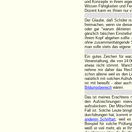
und Konzepte in ihrem eigen
Wissen Fähigkeiten und Fe
Dozent kann es Ihnen nur
v
Der Glaube, daß Schüler nur
freimachen, wenn sie diese
oder gar "warum diktieren
gänzlich falschen Einstellu
Ihrem
Kopf abgehen sollte -
ohne zusammenhängende S
man solle stets das eigene 
Ein gutes Zeichen für wa
Veranstaltung, die von 14:0
etwas nicht stimmt. Manch
nehme mir daher das Recht
schon alleine weil es den 
natürlich mit solchen Aufru
ist mit bewußt - aber auch
Bildungsbereich
wären.
Das ist meines Erachtens n
den Aufzeichnungen mein
aufzulockern. Der Mitschre
Fall ist. Solche Leute brin
durchdrungen hat, kommt mit
anderen Schriftart
, weil e
Beispiel für solche Prüfun
weiß er viel mehr, als er I