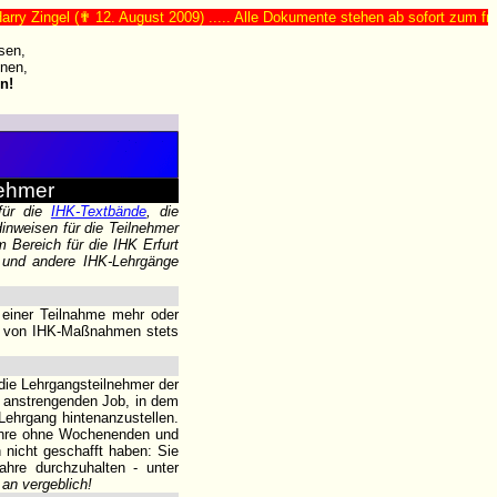
ngel (✟ 12. August 2009) ..... Alle Dokumente stehen ab sofort zum freien Dow
sen,
nen,
n!
nehmer
für die
IHK-Textbände
, die
Hinweisen für die Teilnehmer
 Bereich für die IHK Erfurt
) und andere IHK-Lehrgänge
 einer Teilnahme mehr oder
er von IHK-Maßnahmen stets
die Lehrgangsteilnehmer der
n anstrengenden Job, in dem
ehrgang hintenanzustellen.
Jahre ohne Wochenenden und
 nicht geschafft haben: Sie
ahre durchzuhalten - unter
an vergeblich!