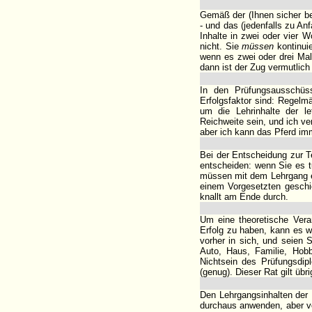
Gemäß der (Ihnen sicher b
- und das (jedenfalls zu An
Inhalte in zwei oder vier 
nicht. Sie
müssen
kontinui
wenn es zwei oder drei Ma
dann ist der Zug vermutlich
In den Prüfungsausschüss
Erfolgsfaktor sind: Regelmä
um die Lehrinhalte der le
Reichweite sein, und ich v
aber ich kann das Pferd im
Bei der Entscheidung zur T
entscheiden: wenn Sie es 
müssen mit dem Lehrgang ei
einem Vorgesetzten geschic
knallt am Ende durch.
Um eine theoretische Vera
Erfolg zu haben, kann es w
vorher in sich, und seien S
Auto, Haus, Familie, Hobby
Nichtsein des Prüfungsdip
(genug). Dieser Rat gilt übr
Den Lehrgangsinhalten der I
durchaus anwenden, aber vo