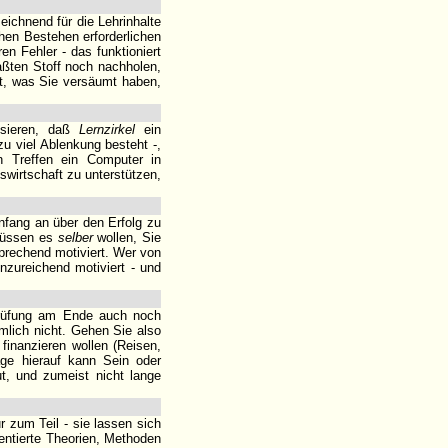
ichnend für die Lehrinhalte
chen Bestehen erforderlichen
n Fehler - das funktioniert
aßten Stoff noch nachholen,
t, was Sie versäumt haben,
lisieren, daß
Lernzirkel
ein
zu viel Ablenkung besteht -,
en Treffen ein Computer in
wirtschaft zu unterstützen,
nfang an über den Erfolg zu
müssen es
selber
wollen, Sie
prechend motiviert. Wer von
nzureichend motiviert - und
 Prüfung am Ende auch noch
mlich nicht. Gehen Sie also
 finanzieren wollen (Reisen,
ge hierauf kann Sein oder
t, und zumeist nicht lange
r zum Teil - sie lassen sich
entierte Theorien, Methoden