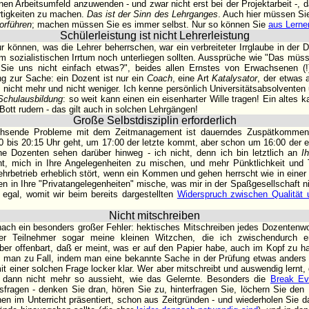
en Arbeitsumfeld anzuwenden - und zwar nicht erst bei der Projektarbeit -, d
rtigkeiten zu machen.
Das ist der Sinn des Lehrganges
. Auch hier müssen Sie
orführen
; machen müssen Sie es immer selbst. Nur so können Sie
aus Lerne
Schülerleistung ist nicht Lehrerleistung
 können, was die Lehrer beherrschen, war ein verbreiteter Irrglaube in der 
m sozialistischen Irrtum noch unterliegen sollten. Aussprüche wie "Das müsse
 Sie uns nicht einfach etwas?", beides allen Ernstes von Erwachsenen (!
ng zur Sache: ein Dozent ist nur ein
Coach
, eine Art
Katalysator
, der etwas 
 nicht mehr und nicht weniger. Ich kenne persönlich Universitätsabsolventen u
chulausbildung
: so weit kann einen ein eisenharter Wille tragen! Ein altes 
Bott rudern - das gilt auch in solchen Lehrgängen!
Große Selbstdisziplin erforderlich
chsende Probleme mit dem Zeitmanagement ist dauerndes Zuspätkommen 
0 bis 20:15 Uhr geht, um 17:00 der letzte kommt, aber schon um 16:00 der er
e Dozenten sehen darüber hinweg - ich nicht, denn ich bin letztlich an
I
, mich in Ihre Angelegenheiten zu mischen, und mehr Pünktlichkeit und
Lehrbetrieb erheblich stört, wenn ein Kommen und gehen herrscht wie in eine
fen in Ihre "Privatangelegenheiten" mische, was mir in der Spaßgesellschaft 
 egal, womit wir beim bereits dargestellten
Widerspruch zwischen Qualität 
Nicht mitschreiben
ach ein besonders großer Fehler: hektisches Mitschreiben jedes Dozentenwo
er Teilnehmer sogar meine kleinen Witzchen, die ich zwischendurch e
iber offenbart, daß er meint, was er auf den Papier habe, auch im Kopf zu ha
gt man zu Fall, indem man eine bekannte Sache in der Prüfung etwas anders f
 einer solchen Frage locker klar. Wer aber mitschreibt und auswendig lernt,
s dann nicht mehr so aussieht, wie das Gelernte. Besonders die
Break E
gsfragen - denken Sie dran, hören Sie zu, hinterfragen Sie, löchern Sie den 
hnen im Unterricht präsentiert, schon aus Zeitgründen - und wiederholen Sie da