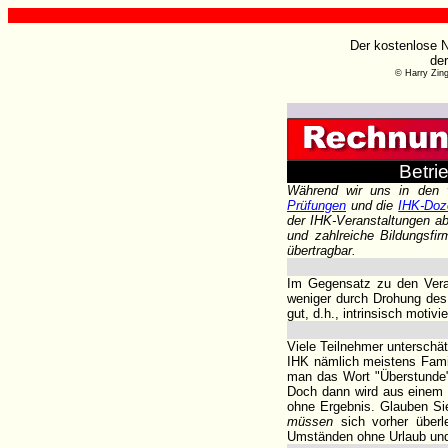
Der kostenlose N
de
© Harry Zin
Betri
Während wir uns in den v
Prüfungen
und die
IHK-Doz
der IHK-Veranstaltungen ab
und zahlreiche Bildungsfi
übertragbar.
Im Gegensatz zu den Veran
weniger durch Drohung des
gut, d.h., intrinsisch motivi
Viele Teilnehmer unterschä
IHK nämlich meistens Famil
man das Wort "Überstunde"
Doch dann wird aus einem
ohne Ergebnis. Glauben Sie
müssen
sich vorher überl
Umständen ohne Urlaub und