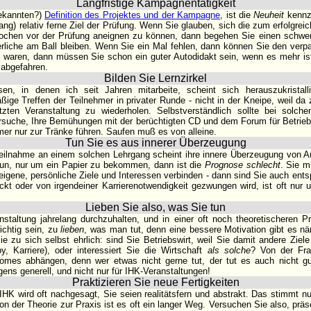
Langfristige Kampagnentätigkeit
ekannten?)
Definition des Projektes und der Kampagne
, ist die
Neuheit
kennze
fang) relativ ferne Ziel der Prüfung. Wenn Sie glauben, sich die zum erfolgrei
Wochen vor der Prüfung aneignen zu können, dann begehen Sie einen schwere
erliche am Ball bleiben. Wenn Sie ein Mal fehlen, dann können Sie den verp
l waren, dann müssen Sie schon ein guter Autodidakt sein, wenn es mehr is
 abgefahren.
Bilden Sie Lernzirkel
en, in denen ich seit Jahren mitarbeite, scheint sich herauszukristal
ßige Treffen der Teilnehmer in privater Runde - nicht in der Kneipe, weil da 
tzten Veranstaltung zu wiederholen. Selbstverständlich sollte bei solch
ersuche, Ihre Bemühungen mit der berüchtigten CD und dem Forum für Betriebs
mer nur zur Tränke führen. Saufen muß es von alleine.
Tun Sie es aus innerer Überzeugung
eilnahme an einem solchen Lehrgang scheint ihre innere Überzeugung von A
tun, nur um ein Papier zu bekommen, dann ist die
Prognose schlecht
. Sie 
gene, persönliche Ziele und Interessen verbinden - dann sind Sie auch ents
kt oder von irgendeiner Karrierenotwendigkeit gezwungen wird, ist oft nur u
Lieben Sie also, was Sie tun
nstaltung jahrelang durchzuhalten, und in einer oft noch theoretischeren
ichtig sein, zu
lieben
, was man tut, denn eine bessere Motivation gibt es nä
ie zu sich selbst ehrlich: sind Sie Betriebswirt, weil Sie damit andere Ziele
, Karriere), oder interessiert Sie die Wirtschaft
als solche
? Von der Fra
lomes abhängen, denn wer etwas nicht gerne tut, der tut es auch nicht gu
igens generell, und nicht nur für IHK-Veranstaltungen!
Praktizieren Sie neue Fertigkeiten
HK wird oft nachgesagt, Sie seien realitätsfern und abstrakt. Das stimmt nu
n der Theorie zur Praxis ist es oft ein langer Weg. Versuchen Sie also, präs