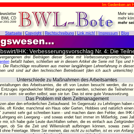
Im Gedenken an Harry Zi
ewsletter
Mehr wis
r BWL CD
mehr kön
gel 2001-2009
mehr sei
Startseite
|
Copyright
|
Rechtschreibung
|
Link mich!
|
Impressum
|
Blog
ebswirt/IHK: Verbesserungsvorschlag Nr. 4: Die Teil
ergangenen drei Beiträgen dieser Serie mit Verbesserungsvorschlägen 
enten
befaßt haben, schließen wir in diesem Artikel die Serie mit Tips und 
. Die Ratschläge resultieren aus meiner langjährigen Lehrerfahrung in diesem
rmen und sind auf den technischen Betriebswirt (den ich auch unterrichte
Unterschiede zu Maßnahmen des Arbeitsamtes
staltungen des Arbeitsamtes, die oft von Leuten besucht werden, die zu
 Entzuges irgendwelcher Mittel gezwungen werden, scheinen die Teilnehm
ert zu sein:
sie wollen selbst, was sie tun
. Das ist eine gute Voraussetzung.
Das Problem mit dem Zeitmanagement
tzen aber den erforderlichen Zeitaufwand. Im Gegensatz zu Lehrlingen haben 
ie, oft Kinder, manchmal ein Haus oder Garten, Hobbies und natürlich eine
 zumeist sehr gut schreiben kann - und machen dann den Fehler, den IHK-L
 Lehrgang ein
Leergang
- und sowas endet fast immer im Mißerfolg, zwei 
 mir, ich habe gute Leute durchfallen sehen, die es einfach aus Zeitgründen
egen, ob Sie die Zeit und Willenskraft aufbringen können, sowas zwei J
 ohne Feiertage.
Wenn Sie meinen, das nicht zu schaffen, ist es von Anfang 