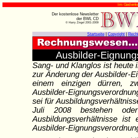
Im Gedenken an Ha
Der kostenlose Newsletter
der BWL CD
© Harry Zingel 2001-2009
Startseite
|
Copyright
|
Rech
Ausbilder-Eignung
Sang- und Klanglos ist heute
zur Änderung der Ausbilder-E
einem einzigen dürren, zwe
Ausbilder-Eignungsverordnu
sei für Ausbildungsverhältnis
Juli 2008 bestehen ode
Ausbildungsverhältnisse ist
Ausbilder-Eignungsverordnung 