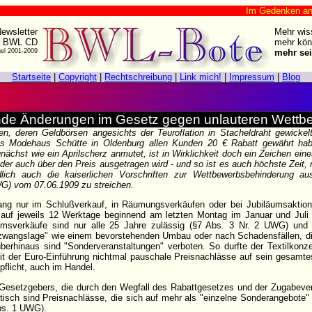
Im Gedenken an Harr
ewsletter
Mehr wis
r BWL CD
mehr kön
gel 2001-2009
mehr sei
Startseite
|
Copyright
|
Rechtschreibung
|
Link mich!
|
Impressum
|
Blog
de Änderungen im Gesetz gegen unlauteren Wett
, deren Geldbörsen angesichts der Teuroflation in Stacheldraht gewickel
das Modehaus Schütte in Oldenburg allen Kunden 20 € Rabatt gewährt hab
chst wie ein Aprilscherz anmutet, ist in Wirklichkeit doch ein Zeichen eine
r auch über den Preis ausgetragen wird - und so ist es auch höchste Zeit
lich auch die kaiserlichen Vorschriften zur Wettbewerbsbehinderung
G) vom 07.06.1909 zu streichen.
lang nur im Schlußverkauf, in Räumungsverkäufen oder bei Jubiläumsaktio
uf jeweils 12 Werktage beginnend am letzten Montag im Januar und Juli f
äumsverkäufe sind nur alle 25 Jahre zulässig (§7 Abs. 3 Nr. 2 UWG) un
zwangslage" wie einem bevorstehenden Umbau oder nach Schadensfällen, 
berhinaus sind "Sonderveranstaltungen" verboten. So durfte der Textilkon
der Euro-Einführung nichtmal pauschale Preisnachlässe auf sein gesamt
pflicht, auch im Handel.
s Gesetzgebers, die durch den Wegfall des Rabattgesetzes und der Zugabeve
tisch sind Preisnachlässe, die sich auf mehr als "einzelne Sonderangebote
bs. 1 UWG).