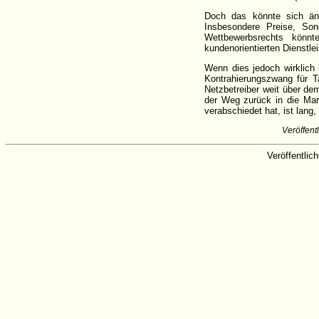
Doch das könnte sich änd
Insbesondere Preise, Son
Wettbewerbsrechts könn
kundenorientierten Dienstle
Wenn dies jedoch wirklich b
Kontrahierungszwang für T
Netzbetreiber weit über de
der Weg zurück in die Mar
verabschiedet hat, ist lang
Veröffen
Veröffentli