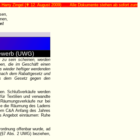
y Zingel (✟ 12. August 2009) ..... Alle Dokumente stehen ab sofort zum freien
sen,
nen,
n!
bewerb (UWG)
t zu sein scheinen, werden
en, die im Geschäft einen
s wieder heftiger werdenden
, nach dem Rabattgesetz und
 aus dem Gesetz gegen den
nen. Schlußverkäufe werden
ür Textilien und verwandte
d Räumungsverkäufe nur bei
die die Räumung des Ladens
zern C&A Anfang des Jahres
es Angebot einräumen: Ruhe
rordnung offenbar wurde, ad
" (§7 Abs. 2 UWG) beziehen,