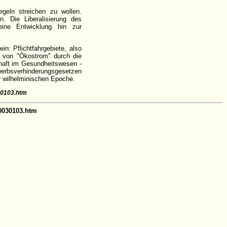
geln streichen zu wollen.
. Die Liberalisierung des
ine Entwicklung hin zur
in: Pflichtfahrgebiete, also
f von "Ökostrom" durch die
chaft im Gesundheitswesen -
werbsverhinderungsgesetzen
er wilhelminischen Epoche.
30103.htm
20030103.htm