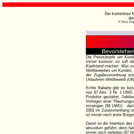
Der kostenlose N
de
© Harry Zin
Bevorstehen
Die Preiskämpfe um Kunden
immer kurioser: so soll 
Kopfstand
machen. Was zunä
Wettbewerbes um Kunden, de
der Zugabeverordnung end
Unlauteren Wettbewerb (UW
Echte Rabatte gibt es bis
von §7 Abs. 3 Nr. 1 UWG a
Produkte gestattet, Jubil
Vorliegen einer "Räumungs
erzwingen (§8 UWG) - darü
2002 im Zusammenhang mit 
ist immer noch erste Bürger
Damit ist die Intention de
absurdum geführt, denn fak
immer noch verboten (§7 A