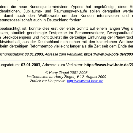
ern: die neue Bundesjustizministerin Zypries hat angekündigt, diese Re
deraktionen, Jubiläums- und Räumungsverkäufe sollen dereguliert werden
te damit auch den Wettbewerb um den Kunden intensivieren und e
istungsgesellschaft auch in Deutschland fördern.
eabsichtigt ist, könnte dies erst der erste Schritt auf einem langen Weg se
axen, staatlich genehmigte Festpreise im Personenverkehr, Zwangsaufkau
m Steckdosenpreis und nicht zuletzt die derzeitige Einführung der Planwirts
ktwirtschaft, aus der Deutschland sich schon mit den kaiserlichen Wettbe
, beim derzeitigen Reformtempo vielleicht länger als die Zeit seit dem Ende d
tlichungsdatum:
03.01.2003
, Adresse zum Verlinken:
https://www.bwl-bote.de/200
chungsdatum:
03.01.2003
, Adresse zum Verlinken:
https://www.bwl-bote.de/
© Harry Zingel 2001-2008
Im Gedenken an Harry Zingel, ✟ 12. August 2009
Zurück zur Hauptseite:
http://www.bwl-bote.de