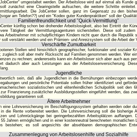
 "JobCenter" umgestaltet werden. Der Arbeitslose wird auf einmal als Kunde g
soll zunächst eine Clearingstelle aufsuchen, die weitere Schritte einleitet
rmittlungsarbeit. Die JobCenter sollen, ganz im Gegensatz zu den bishe
 (sogar am Telefon??) und ein "Kodex guter Kundenpraktiken" soll der Qualitä
Familienfreundlichkeit und "Quick-Vermittlung"
Center künftig schon bei drohender Arbeitslosigkeit, also bei Eintritt der Kün
ivere Tätigkeit der Vermittlungsagenturen sicherstellen. Diese soll zude
a Arbeitnehmer mit schulpflichtigen Kindern nicht quer durch die Republik 
r soll verstärkt werden und ein Prämien- und Anreizsystem soll die Arbeit der 
Verschärfte Zumutbarkeit
tenen Stellen wird hinsichtlich geographischer, funktionaler und sozialer Kri
ft; zugleich soll aber mehr Rücksicht auf Familien genommen werden. Wer ein
enzen zu rechnen; andererseits kann ein Arbeitsloser sich aber auch aus p
ert dadurch aber auch Leistungen aus der Arbeitslosenversicherung. Dies
 lang.
Jugendliche
ntwortlich sein, daß alle Jugendlichen in die Bemühungen einbezogen werd
egabungen und persönliche Potentiale sollen früher identifiziert und geförd
macherischen sozialistischen und elitenfeindlichen Schulpolitik seit den 
 zur Finanzierung zusätzlicher Ausbildungsstellen eingeführt werden, das 
sbildung garantieren soll.
Ältere Arbeitnehmer
ch eine Lohnversicherung im Beschäftigungssystem gehalten werden oder du
 die Rente vorbereitet werden. Die Lohnversicherung soll die bisherige A
zen und Lohnrückgänge bei geringerbezahlten Arbeitsplätzen auffangen. 
 55 Jahren ermöglichen und in einer kostenneutral berechneten monatlichen L
zes bestehen; es soll angesichts der absehbaren demographischen Entw
Zusammenlegung von Arbeitslosenhilfe und Sozialhilfe