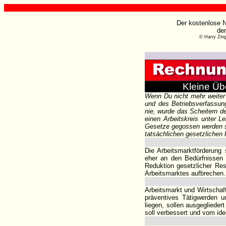
Der kostenlose N
de
© Harry Zin
Kleine Üb
Wenn Du nicht mehr weiter 
und des Betriebsverfassun
nie, wurde das Scheitern d
einen Arbeitskreis unter L
Gesetze gegossen werden so
tatsächlichen gesetzlichen
Die Arbeitsmarktförderung 
eher an den Bedürfnissen d
Reduktion gesetzlicher Res
Arbeitsmarktes aufbrechen.
Arbeitsmarkt und Wirtschaft
präventives Tätigwerden u
liegen, sollen ausgeglieder
soll verbessert und vom ide