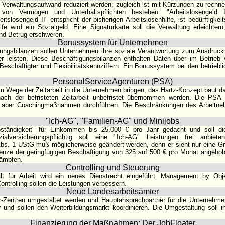
e Verwaltungsaufwand reduziert werden; zugleich ist mit Kürzungen zu rechnen
 von Vermögen und Unterhaltspflichten bestehen. "Arbeitslosengeld I
itslosengeld II" entspricht der bisherigen Arbeitslosenhilfe, ist bedürftigkeits
lfe wird ein Sozialgeld. Eine Signaturkarte soll die Verwaltung erleichter
und Betrug erschweren.
Bonussystem für Unternehmen
igungsbilanzen sollen Unternehmen ihre soziale Verantwortung zum Ausdruc
er leisten. Diese Beschäftigungsbilanzen enthalten Daten über im Betrieb 
r Beschäftigter und Flexibilitätskennziffern. Ein Bonussystem bei den betriebl
PersonalServiceAgenturen (PSA)
im Wege der Zeitarbeit in die Unternehmen bringen; das Hartz-Konzept baut da
ach der befristeten Zeitarbeit unbefristet übernommen werden. Die PSA
aber Coachingmaßnahmen durchführen. Die Beschränkungen des Arbeitne
"Ich-AG", "Familien-AG" und Minijobs
bständigkeit" für Einkommen bis 25.000 € pro Jahr gedacht und soll di
zialversicherungspflichtig soll eine "Ich-AG" Leistungen frei anbie
Abs. 1 UStG muß möglicherweise geändert werden, denn er sieht nur eine G
enze der geringfügigen Beschäftigung von 325 auf 500 € pro Monat angehobe
ämpfen.
Controlling und Steuerung
lt für Arbeit wird ein neues Dienstrecht eingeführt. Management by Obje
ontrolling sollen die Leistungen verbessern.
Neue Landesarbeitsämter
-Zentren umgestaltet werden und Hauptansprechpartner für die Unternehm
r und sollen den Weiterbildungsmarkt koordinieren. Die Umgestaltung soll
Finanzierung der Maßnahmen: Der JobFloater