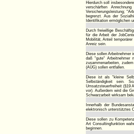
Hierdurch soll insbesonder
verschärften Anrechnung
Versicherungsleistung; "Arbe
begrenzt. Aus der Sozialhi
Identifikation ermöglichen 
Durch freiwillige Beschäft
für die Arbeit der JobCent
Mobilität, Anteil temporäre
Anreiz sein.
Diese sollen Arbeitnehmer 
daß "gute" Arbeitnehmer n
zusammenarbeiten, zudem 
(AÜG) sollen entfallen.
Diese ist als "kleine Sel
Selbständigkeit sein. So
Umsatzsteuerfreiheit (§19 
vor). Außerdem wird die Gr
Schwarzarbeit wirksam bek
Innerhalb der Bundesansta
elektronisch unterstütztes C
Diese sollen zu Kompetenz
Art Consultingfunktion wah
beginnen.