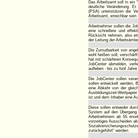
Das Arbeitsamt soll in ein
deutliche Veränderung. Er 
(PSA) unterstützen die Ve
Arbeitsamt, erreichbar sein
Arbeitnehmer sollen die Job
eine schnellere und effekt
Rücksicht nehmen, also etw
der Leitung der Arbeitsämte
Die Zumutbarkeit von angebo
wohl heißen soll, verschär
hat mit schärferen Konsequ
JobCenter abmelden, verli
aufleben - bis zu fünf Jahre
Die JobCenter sollen vera
sollen entwickelt werden, B
eine Abkehr von der gleich
Ausbildungszeit-Wertpapier
ist und dem Inhaber eine Au
Diese sollen entweder dur
System auf den Übergang in
Arbeitnehmern ab 55 erset
vorzeitiges Ausscheiden ab
Sozialversicherungsschut
zurückgeführt" werden.