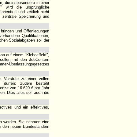
, die insbesondere in einer
" wird die ursprüngliche
orientiert und zeitlich nicht
n, zentrale Speicherung und
k bringen und Offenlegungen
vorhandene Qualifikationen,
ichen Sozialabgaben soll der
nn auf einem "Klebeeffekt",
 sollen mit den JobCentern
hmer-Überlassungsgesetzes
e Vorstufe zu einer vollen
ten dürfen; zudem besteht
renze von 16.620 € pro Jahr
n. Dies alles soll auch die
ctives und ein effektives,
en werden. Sie nehmen eine
 in den neuen Bundesländern