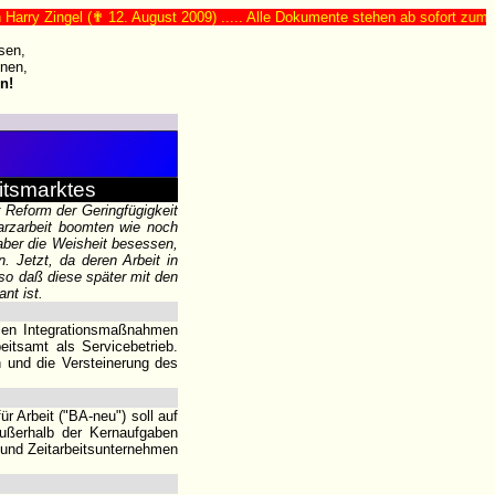
ngel (✟ 12. August 2009) ..... Alle Dokumente stehen ab sofort zum freien Do
sen,
nen,
n!
itsmarktes
 Reform der Geringfügigkeit
arzarbeit boomten wie noch
aber die Weisheit besessen,
. Jetzt, da deren Arbeit in
so daß diese später mit den
nt ist.
ollen Integrationsmaßnahmen
eitsamt als Servicebetrieb.
n und die Versteinerung des
r Arbeit ("BA-neu") soll auf
außerhalb der Kernaufgaben
r und Zeitarbeitsunternehmen