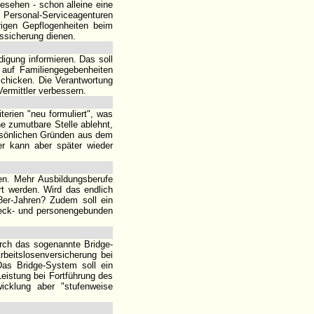
esehen - schon alleine eine
. Personal-Serviceagenturen
rigen Gepflogenheiten beim
tssicherung dienen.
digung informieren. Das soll
m auf Familiengegebenheiten
schicken. Die Verantwortung
Vermittler verbessern.
terien "neu formuliert", was
e zumutbare Stelle ablehnt,
ersönlichen Gründen aus dem
er kann aber später wieder
en. Mehr Ausbildungsberufe
ert werden. Wird das endlich
68er-Jahren? Zudem soll ein
zweck- und personengebunden
rch das sogenannte Bridge-
rbeitslosenversicherung bei
Das Bridge-System soll ein
eistung bei Fortführung des
icklung aber "stufenweise