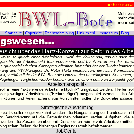
Im Gedenken an Harry Zi
ewsletter
Mehr wis
r BWL CD
mehr kön
gel 2001-2009
mehr sei
Startseite
|
Copyright
|
Rechtschreibung
|
Link mich!
|
Impressum
|
Blog
ersicht über das Hartz-Konzept zur Reform des Arbe
weist, so gründe einen Arbeitskreis - weiß der Volksmund, und als nach der
gsrechts der Arbeitsmarkt total versteinerte und Insolvenzen und die Schw
es grünsozialistischen Konzeptes offenbar. Immerhin hat der Bundeskanzler 
eitung des VW-Managers Dr. Peter Hartz einzusetzen, die Hartz-Kommission
ll, veröffentlicht der BWL-Bote die Umrisse des ursprünglichen Konzeptes, 
 Regelungen verglichen werden können, was zu einem späteren Zeitpunkt gepla
Arbeitsmarktpolitik
soll in eine "aktivierende Arbeitsmarktpolitik" umgebaut werden. Hierfür s
er jeweiligen Arbeitslosen ("Bedarfsträger") ausgerichtet werden - das Arb
triktionen und Vereinfachung von Vorschriften sollen die Bürokratie abbaue
Strategische Ausrichtung
spolitik sollen enger verzahnt werden. Die Neugestaltung der Bundesanstalt fü
nd Beschränkung auf die Kernaufgaben orientiert werden. Aufgaben, die 
t werden. Die Zusammenarbeit mit Dienstleistern wie private Arbeitsvermittle
ologischen Ballast der bisherigen Regierungsarbeit befreit werden.
JobCenter