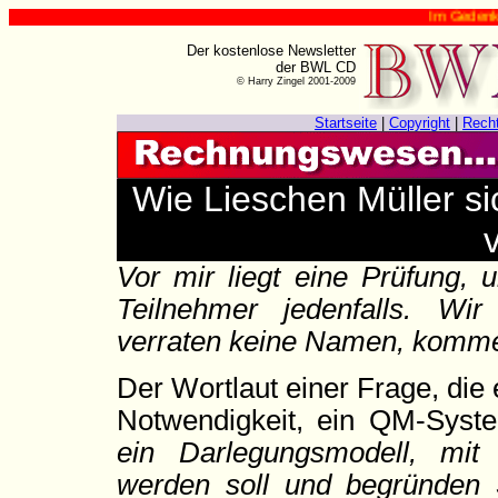
Im Gedenken an Har
Der kostenlose Newsletter
der BWL CD
© Harry Zingel 2001-2009
Startseite
|
Copyright
|
Rech
Wie Lieschen Müller s
v
Vor mir liegt eine Prüfung, 
Teilnehmer jedenfalls. W
verraten keine Namen, komme
Der Wortlaut einer Frage, die
Notwendigkeit, ein QM-System
ein Darlegungsmodell, mit
werden soll und begründen 